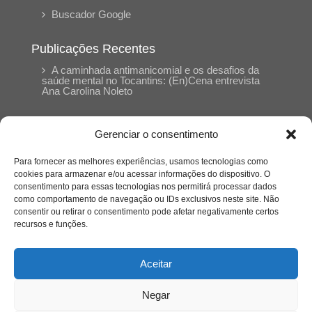
Buscador Google
Publicações Recentes
A caminhada antimanicomial e os desafios da
saúde mental no Tocantins: (En)Cena entrevista
Ana Carolina Noleto
A Psicologia como espaço de cuidado para
Gerenciar o consentimento
mulheres: (En)Cena entrevista Rayla Soares
Para fornecer as melhores experiências, usamos tecnologias como
cookies para armazenar e/ou acessar informações do dispositivo. O
Entre autocontrole e aprendizagem: o
consentimento para essas tecnologias nos permitirá processar dados
desenvolvimento comportamental em Kung Fu
como comportamento de navegação ou IDs exclusivos neste site. Não
Panda
consentir ou retirar o consentimento pode afetar negativamente certos
recursos e funções.
Entre o prato saudável e o consumo
compulsivo: a contradição alimentar do brasileiro
Aceitar
contemporâneo
Negar
O invisível que adoece: memória, trauma e o