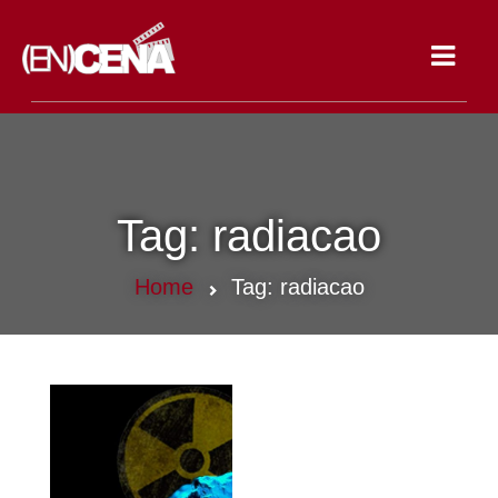
Toggle
navigat
Tag:
radiacao
Home
Tag:
radiacao