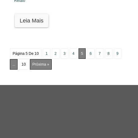
Relato
Leia Mais
Página 5 De 10
1
2
3
4
5
6
7
8
9
...
10
Próxima »