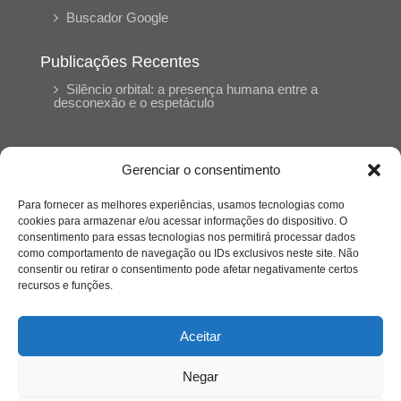
Buscador Google
Publicações Recentes
Silêncio orbital: a presença humana entre a
desconexão e o espetáculo
A reinvenção do trabalho e o choque geracional:
uma análise crítica do mercado contemporâneo
Gerenciar o consentimento
em “Um Senhor Estagiário”
Para fornecer as melhores experiências, usamos tecnologias como
cookies para armazenar e/ou acessar informações do dispositivo. O
O corpo como expressão do cuidado
consentimento para essas tecnologias nos permitirá processar dados
psicológico: (En)Cena entrevista Eliz Dorneles
como comportamento de navegação ou IDs exclusivos neste site. Não
consentir ou retirar o consentimento pode afetar negativamente certos
recursos e funções.
Violência, saúde mental e a difícil construção do
acolhimento institucional: (En)cena entrevista
Izabella Ferreira dos Santos, Conselheira do
Aceitar
CRP-23
Negar
Ser mulher, pensar gênero, enfrentar o mundo: