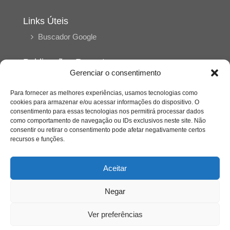
Links Úteis
Buscador Google
Publicações Recentes
Gerenciar o consentimento
Silêncio orbital: a presença humana entre a
desconexão e o espetáculo
Para fornecer as melhores experiências, usamos tecnologias como
cookies para armazenar e/ou acessar informações do dispositivo. O
consentimento para essas tecnologias nos permitirá processar dados
A reinvenção do trabalho e o choque geracional:
como comportamento de navegação ou IDs exclusivos neste site. Não
uma análise crítica do mercado contemporâneo
consentir ou retirar o consentimento pode afetar negativamente certos
em “Um Senhor Estagiário”
recursos e funções.
O corpo como expressão do cuidado
Aceitar
psicológico: (En)Cena entrevista Eliz Dorneles
Negar
Violência, saúde mental e a difícil construção do
acolhimento institucional: (En)cena entrevista
Ver preferências
Izabella Ferreira dos Santos, Conselheira do
CRP-23