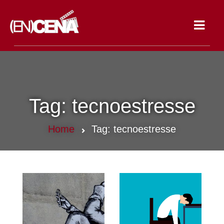
Toggle
navigat
Tag:
tecnoestresse
Home
Tag:
tecnoestresse