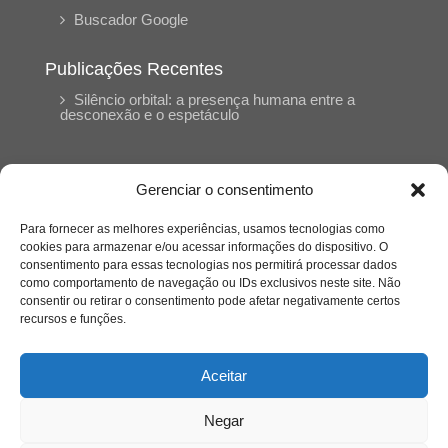
Buscador Google
Publicações Recentes
Silêncio orbital: a presença humana entre a
desconexão e o espetáculo
A reinvenção do trabalho e o choque geracional:
uma análise crítica do mercado contemporâneo
Gerenciar o consentimento
em “Um Senhor Estagiário”
Para fornecer as melhores experiências, usamos tecnologias como
cookies para armazenar e/ou acessar informações do dispositivo. O
O corpo como expressão do cuidado
consentimento para essas tecnologias nos permitirá processar dados
psicológico: (En)Cena entrevista Eliz Dorneles
como comportamento de navegação ou IDs exclusivos neste site. Não
consentir ou retirar o consentimento pode afetar negativamente certos
recursos e funções.
Violência, saúde mental e a difícil construção do
acolhimento institucional: (En)cena entrevista
Izabella Ferreira dos Santos, Conselheira do
Aceitar
CRP-23
Negar
Ser mulher, pensar gênero, enfrentar o mundo: