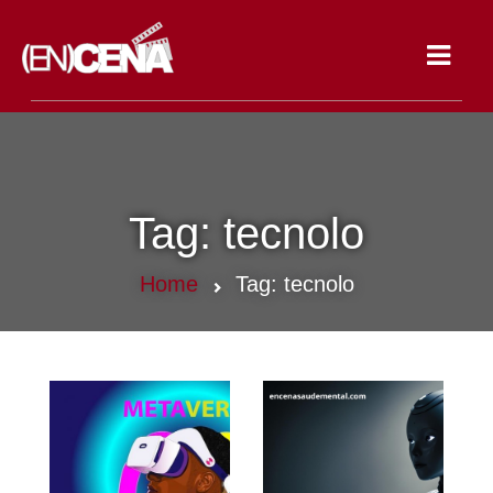
Toggle
navigat
Tag:
tecnolo
Home
Tag:
tecnolo