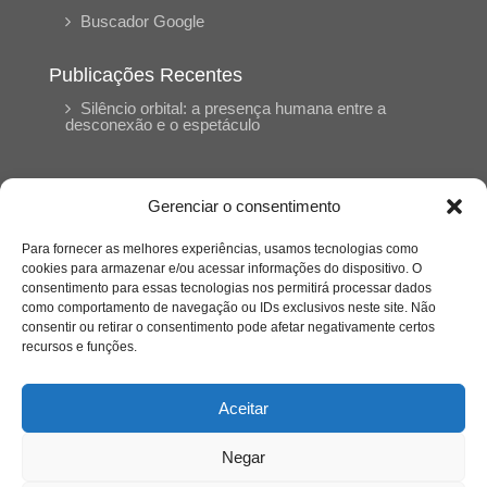
Buscador Google
Publicações Recentes
Silêncio orbital: a presença humana entre a
desconexão e o espetáculo
A reinvenção do trabalho e o choque geracional:
uma análise crítica do mercado contemporâneo
Gerenciar o consentimento
em “Um Senhor Estagiário”
Para fornecer as melhores experiências, usamos tecnologias como
cookies para armazenar e/ou acessar informações do dispositivo. O
O corpo como expressão do cuidado
consentimento para essas tecnologias nos permitirá processar dados
psicológico: (En)Cena entrevista Eliz Dorneles
como comportamento de navegação ou IDs exclusivos neste site. Não
consentir ou retirar o consentimento pode afetar negativamente certos
recursos e funções.
Violência, saúde mental e a difícil construção do
acolhimento institucional: (En)cena entrevista
Izabella Ferreira dos Santos, Conselheira do
Aceitar
CRP-23
Negar
Ser mulher, pensar gênero, enfrentar o mundo: