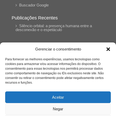
Buscador Google
Publicações Recentes
Silêncio orbital: a presença humana entre a
desconexão e o espetáculo
A reinvenção do trabalho e o choque geracional:
uma análise crítica do mercado contemporâneo
Gerenciar o consentimento
em “Um Senhor Estagiário”
Para fornecer as melhores experiências, usamos tecnologias como
cookies para armazenar e/ou acessar informações do dispositivo. O
O corpo como expressão do cuidado
consentimento para essas tecnologias nos permitirá processar dados
psicológico: (En)Cena entrevista Eliz Dorneles
como comportamento de navegação ou IDs exclusivos neste site. Não
consentir ou retirar o consentimento pode afetar negativamente certos
recursos e funções.
Violência, saúde mental e a difícil construção do
acolhimento institucional: (En)cena entrevista
Izabella Ferreira dos Santos, Conselheira do
Aceitar
CRP-23
Negar
Ser mulher, pensar gênero, enfrentar o mundo: