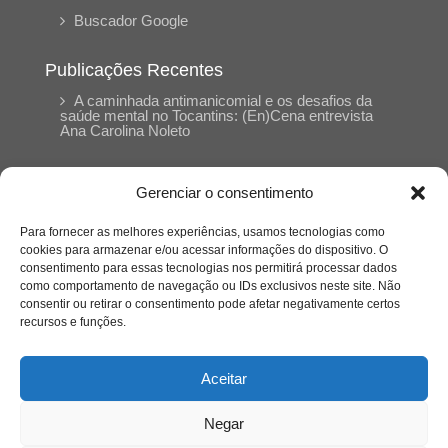
Buscador Google
Publicações Recentes
A caminhada antimanicomial e os desafios da
saúde mental no Tocantins: (En)Cena entrevista
Ana Carolina Noleto
A Psicologia como espaço de cuidado para
Gerenciar o consentimento
mulheres: (En)Cena entrevista Rayla Soares
Para fornecer as melhores experiências, usamos tecnologias como
cookies para armazenar e/ou acessar informações do dispositivo. O
Entre autocontrole e aprendizagem: o
consentimento para essas tecnologias nos permitirá processar dados
desenvolvimento comportamental em Kung Fu
como comportamento de navegação ou IDs exclusivos neste site. Não
Panda
consentir ou retirar o consentimento pode afetar negativamente certos
recursos e funções.
Entre o prato saudável e o consumo
compulsivo: a contradição alimentar do brasileiro
Aceitar
contemporâneo
Negar
O invisível que adoece: memória, trauma e o