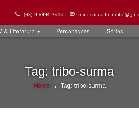
(63) 9 9994-3446
encenasaudemental@gma
 & Literatura
Personagens
Séries
Tag:
tribo-surma
Home
Tag:
tribo-surma