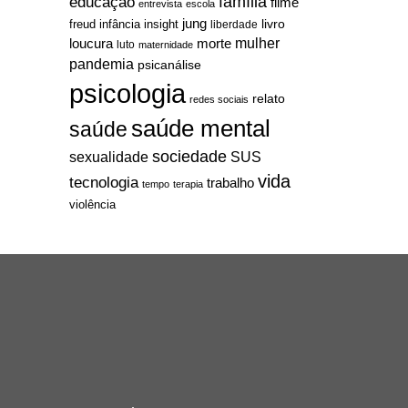
família
educação
filme
entrevista
escola
jung
livro
freud
infância
insight
liberdade
mulher
loucura
morte
luto
maternidade
pandemia
psicanálise
psicologia
relato
redes sociais
saúde mental
saúde
sociedade
sexualidade
SUS
vida
tecnologia
trabalho
tempo
terapia
violência