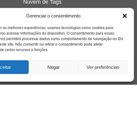
Nuvem de Tags
amor
caos
ansiedade
arte
CAPS
Gerenciar o consentimento
e o
cinema
covid-19
comportamento
corpo
er as melhores experiências, usamos tecnologias como cookies para
cultura
cuidado
crianca
depressao
/ou acessar informações do dispositivo. O consentimento para essas
família
educação
filme
entrevista
escola
o
 nos permitirá processar dados como comportamento de navegação ou IDs
se
jung
livro
freud
infância
insight
liberdade
este site. Não consentir ou retirar o consentimento pode afetar
mulher
loucura
morte
e certos recursos e funções.
luto
maternidade
hor
pandemia
psicanálise
psicologia
ceitar
Negar
Ver preferências
relato
redes sociais
o
saúde mental
saúde
a
sociedade
sexualidade
SUS
vida
tecnologia
trabalho
tempo
terapia
violência
nto
sta