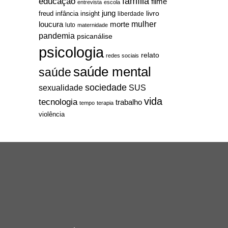
família
educação
filme
entrevista
escola
jung
livro
freud
infância
insight
liberdade
mulher
loucura
morte
luto
maternidade
pandemia
psicanálise
psicologia
relato
redes sociais
saúde mental
saúde
sociedade
sexualidade
SUS
vida
tecnologia
trabalho
tempo
terapia
violência