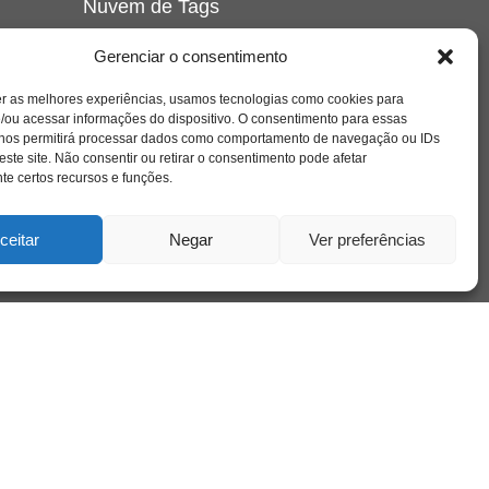
Nuvem de Tags
amor
caos
ansiedade
arte
CAPS
Gerenciar o consentimento
e o
cinema
covid-19
comportamento
corpo
er as melhores experiências, usamos tecnologias como cookies para
cultura
cuidado
crianca
depressao
/ou acessar informações do dispositivo. O consentimento para essas
família
educação
filme
entrevista
escola
o
 nos permitirá processar dados como comportamento de navegação ou IDs
se
jung
livro
freud
infância
insight
liberdade
este site. Não consentir ou retirar o consentimento pode afetar
mulher
loucura
morte
e certos recursos e funções.
luto
maternidade
hor
pandemia
psicanálise
psicologia
ceitar
Negar
Ver preferências
relato
redes sociais
o
saúde mental
saúde
a
sociedade
sexualidade
SUS
vida
tecnologia
trabalho
tempo
terapia
violência
nto
sta