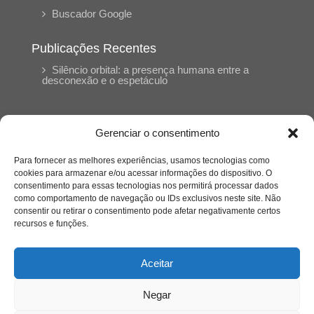
Buscador Google
Publicações Recentes
Silêncio orbital: a presença humana entre a
desconexão e o espetáculo
A reinvenção do trabalho e o choque geracional:
uma análise crítica do mercado contemporâneo
Gerenciar o consentimento
em “Um Senhor Estagiário”
Para fornecer as melhores experiências, usamos tecnologias como
cookies para armazenar e/ou acessar informações do dispositivo. O
O corpo como expressão do cuidado
consentimento para essas tecnologias nos permitirá processar dados
psicológico: (En)Cena entrevista Eliz Dorneles
como comportamento de navegação ou IDs exclusivos neste site. Não
consentir ou retirar o consentimento pode afetar negativamente certos
recursos e funções.
Violência, saúde mental e a difícil construção do
acolhimento institucional: (En)cena entrevista
Izabella Ferreira dos Santos, Conselheira do
Aceitar
CRP-23
Negar
Ser mulher, pensar gênero, enfrentar o mundo: