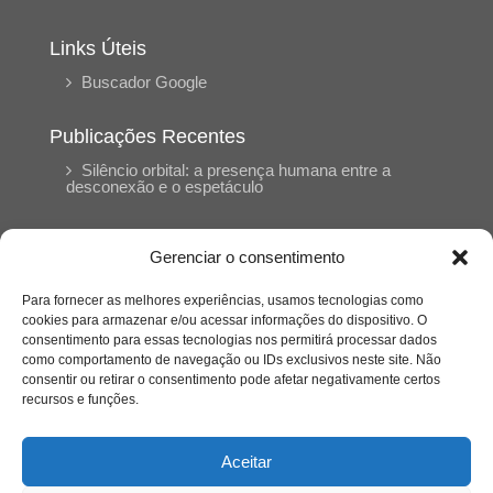
Links Úteis
Buscador Google
Publicações Recentes
Silêncio orbital: a presença humana entre a
desconexão e o espetáculo
A reinvenção do trabalho e o choque geracional:
Gerenciar o consentimento
uma análise crítica do mercado contemporâneo
em “Um Senhor Estagiário”
Para fornecer as melhores experiências, usamos tecnologias como
cookies para armazenar e/ou acessar informações do dispositivo. O
consentimento para essas tecnologias nos permitirá processar dados
O corpo como expressão do cuidado
como comportamento de navegação ou IDs exclusivos neste site. Não
psicológico: (En)Cena entrevista Eliz Dorneles
consentir ou retirar o consentimento pode afetar negativamente certos
recursos e funções.
Violência, saúde mental e a difícil construção do
acolhimento institucional: (En)cena entrevista
Aceitar
Izabella Ferreira dos Santos, Conselheira do
CRP-23