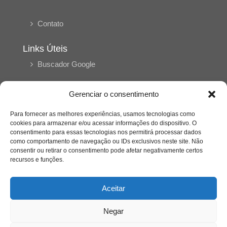
Contato
Links Úteis
Buscador Google
Publicações Recentes
Gerenciar o consentimento
Silêncio orbital: a presença humana entre a
desconexão e o espetáculo
Para fornecer as melhores experiências, usamos tecnologias como
cookies para armazenar e/ou acessar informações do dispositivo. O
consentimento para essas tecnologias nos permitirá processar dados
como comportamento de navegação ou IDs exclusivos neste site. Não
A reinvenção do trabalho e o choque geracional:
consentir ou retirar o consentimento pode afetar negativamente certos
uma análise crítica do mercado contemporâneo
em “Um Senhor Estagiário”
recursos e funções.
Aceitar
O corpo como expressão do cuidado
psicológico: (En)Cena entrevista Eliz Dorneles
Negar