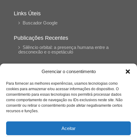
Links Úteis
Buscador Google
Publicações Recentes
Silêncio orbital: a presença humana entre a
desconexão e o espetáculo
A reinvenção do trabalho e o choque geracional:
Gerenciar o consentimento
uma análise crítica do mercado contemporâneo
em “Um Senhor Estagiário”
Para fornecer as melhores experiências, usamos tecnologias como
cookies para armazenar e/ou acessar informações do dispositivo. O
consentimento para essas tecnologias nos permitirá processar dados
O corpo como expressão do cuidado
como comportamento de navegação ou IDs exclusivos neste site. Não
psicológico: (En)Cena entrevista Eliz Dorneles
consentir ou retirar o consentimento pode afetar negativamente certos
recursos e funções.
Violência, saúde mental e a difícil construção do
acolhimento institucional: (En)cena entrevista
Aceitar
Izabella Ferreira dos Santos, Conselheira do
CRP-23