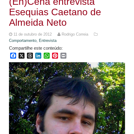
(En)Cena entrevista
Esequias Caetano de
Almeida Neto
11 de outubro de 2012
Rodrigo Correia
Comportamento,
Entrevista
Compartilhe este conteúdo:
Facebook
X
Threads
LinkedIn
WhatsApp
Pinterest
Print