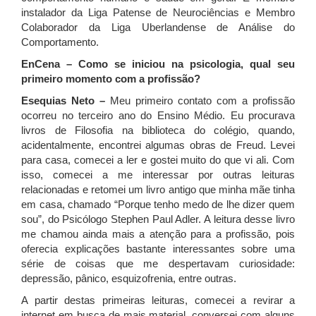
instalador da Liga Patense de Neurociências e Membro
Colaborador da Liga Uberlandense de Análise do
Comportamento.
EnCena – Como se iniciou na psicologia, qual seu
primeiro momento com a profissão?
Esequias Neto –
Meu primeiro contato com a profissão
ocorreu no terceiro ano do Ensino Médio. Eu procurava
livros de Filosofia na biblioteca do colégio, quando,
acidentalmente, encontrei algumas obras de Freud. Levei
para casa, comecei a ler e gostei muito do que vi ali. Com
isso, comecei a me interessar por outras leituras
relacionadas e retomei um livro antigo que minha mãe tinha
em casa, chamado “Porque tenho medo de lhe dizer quem
sou”, do Psicólogo Stephen Paul Adler. A leitura desse livro
me chamou ainda mais a atenção para a profissão, pois
oferecia explicações bastante interessantes sobre uma
série de coisas que me despertavam curiosidade:
depressão, pânico, esquizofrenia, entre outras.
A partir destas primeiras leituras, comecei a revirar a
internet em busca de mais material, conversei com alguns