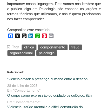
importante: nossa linguagem. Precisamos nos lembrar que
o público leigo em Psicologia não conhece os jargões e
termos técnicos que utilizamos, e nós é quem precisamos
nos fazer compreender.
Compartilhe este conteúdo:
Facebook
X
Threads
LinkedIn
WhatsApp
Pinterest
Print
Tags:
clinica
comportamento
freud
organizacional
psicologia
Relacionado
Silêncio orbital: a presença humana entre a descon...
28 de julho de 2026
Em "Comportamento"
O corpo como expressão do cuidado psicológico: (En...
Em "Comportamento"
Violência, saúde mental e a difícil construção do ...