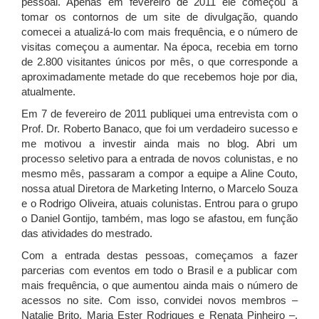
pessoal. Apenas em fevereiro de 2011 ele começou a
tomar os contornos de um site de divulgação, quando
comecei a atualizá-lo com mais frequência, e o número de
visitas começou a aumentar. Na época, recebia em torno
de 2.800 visitantes únicos por mês, o que corresponde a
aproximadamente metade do que recebemos hoje por dia,
atualmente.
Em 7 de fevereiro de 2011 publiquei uma entrevista com o
Prof. Dr. Roberto Banaco, que foi um verdadeiro sucesso e
me motivou a investir ainda mais no blog. Abri um
processo seletivo para a entrada de novos colunistas, e no
mesmo mês, passaram a compor a equipe a Aline Couto,
nossa atual Diretora de Marketing Interno, o Marcelo Souza
e o Rodrigo Oliveira, atuais colunistas. Entrou para o grupo
o Daniel Gontijo, também, mas logo se afastou, em função
das atividades do mestrado.
Com a entrada destas pessoas, começamos a fazer
parcerias com eventos em todo o Brasil e a publicar com
mais frequência, o que aumentou ainda mais o número de
acessos no site. Com isso, convidei novos membros –
Natalie Brito, Maria Ester Rodrigues e Renata Pinheiro –,