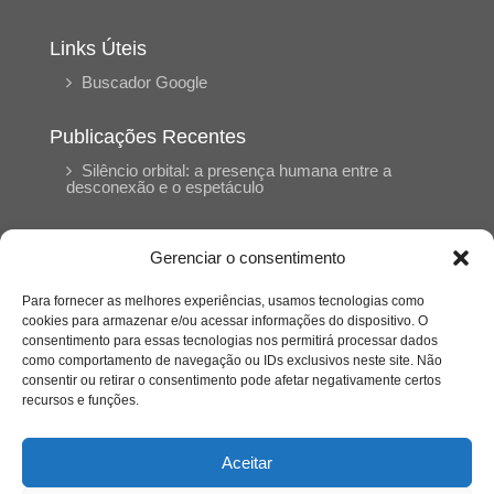
Links Úteis
Buscador Google
Publicações Recentes
Silêncio orbital: a presença humana entre a
desconexão e o espetáculo
A reinvenção do trabalho e o choque geracional:
Gerenciar o consentimento
uma análise crítica do mercado contemporâneo
em “Um Senhor Estagiário”
Para fornecer as melhores experiências, usamos tecnologias como
cookies para armazenar e/ou acessar informações do dispositivo. O
consentimento para essas tecnologias nos permitirá processar dados
O corpo como expressão do cuidado
como comportamento de navegação ou IDs exclusivos neste site. Não
psicológico: (En)Cena entrevista Eliz Dorneles
consentir ou retirar o consentimento pode afetar negativamente certos
recursos e funções.
Violência, saúde mental e a difícil construção do
acolhimento institucional: (En)cena entrevista
Aceitar
Izabella Ferreira dos Santos, Conselheira do
CRP-23