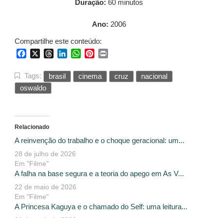
Duração:
60 minutos
Ano:
2006
Compartilhe este conteúdo:
Facebook
X
Threads
LinkedIn
WhatsApp
Pinterest
Print
Tags:
brasil
cinema
cruz
nacional
oswaldo
Relacionado
A reinvenção do trabalho e o choque geracional: um...
28 de julho de 2026
Em "Filme"
A falha na base segura e a teoria do apego em As V...
22 de maio de 2026
Em "Filme"
A Princesa Kaguya e o chamado do Self: uma leitura...