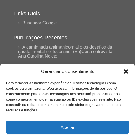
Links Úteis
Buscador Google
Publicações Recentes
A caminhada antimanicomial e os desafios da
saúde mental no Tocantins: (En)Cena entrevista
Ana Carolina Noleto
Gerenciar o consentimento
A Psicologia como espaço de cuidado para
mulheres: (En)Cena entrevista Rayla Soares
Para fornecer as melhores experiências, usamos tecnologias como
cookies para armazenar e/ou acessar informações do dispositivo. O
consentimento para essas tecnologias nos permitirá processar dados
Entre autocontrole e aprendizagem: o
como comportamento de navegação ou IDs exclusivos neste site. Não
desenvolvimento comportamental em Kung Fu
Panda
consentir ou retirar o consentimento pode afetar negativamente certos
recursos e funções.
Entre o prato saudável e o consumo
compulsivo: a contradição alimentar do brasileiro
Aceitar
contemporâneo