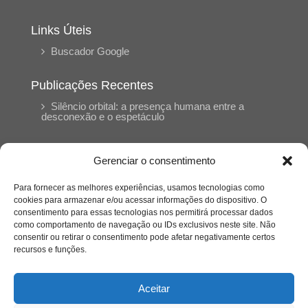
Links Úteis
Buscador Google
Publicações Recentes
Silêncio orbital: a presença humana entre a
desconexão e o espetáculo
A reinvenção do trabalho e o choque geracional:
Gerenciar o consentimento
uma análise crítica do mercado contemporâneo
em “Um Senhor Estagiário”
Para fornecer as melhores experiências, usamos tecnologias como
cookies para armazenar e/ou acessar informações do dispositivo. O
consentimento para essas tecnologias nos permitirá processar dados
O corpo como expressão do cuidado
como comportamento de navegação ou IDs exclusivos neste site. Não
psicológico: (En)Cena entrevista Eliz Dorneles
consentir ou retirar o consentimento pode afetar negativamente certos
recursos e funções.
Violência, saúde mental e a difícil construção do
acolhimento institucional: (En)cena entrevista
Aceitar
Izabella Ferreira dos Santos, Conselheira do
CRP-23