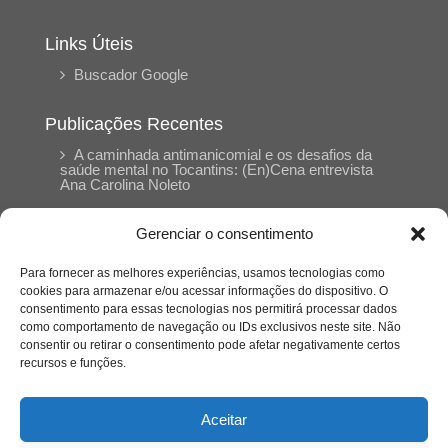
Links Úteis
Buscador Google
Publicações Recentes
A caminhada antimanicomial e os desafios da
saúde mental no Tocantins: (En)Cena entrevista
Ana Carolina Noleto
Gerenciar o consentimento
A Psicologia como espaço de cuidado para
mulheres: (En)Cena entrevista Rayla Soares
Para fornecer as melhores experiências, usamos tecnologias como
cookies para armazenar e/ou acessar informações do dispositivo. O
consentimento para essas tecnologias nos permitirá processar dados
Entre cores e memórias: a arte de Junior
como comportamento de navegação ou IDs exclusivos neste site. Não
Rabisco e os traços históricos de Porto Nacional
consentir ou retirar o consentimento pode afetar negativamente certos
recursos e funções.
Entre autocontrole e aprendizagem: o
desenvolvimento comportamental em Kung Fu
Aceitar
Panda