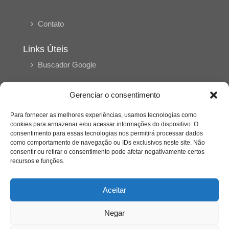
Contato
Links Úteis
Buscador Google
Publicações Recentes
Gerenciar o consentimento
Silêncio orbital: a presença humana entre a
desconexão e o espetáculo
Para fornecer as melhores experiências, usamos tecnologias como
cookies para armazenar e/ou acessar informações do dispositivo. O
consentimento para essas tecnologias nos permitirá processar dados
como comportamento de navegação ou IDs exclusivos neste site. Não
A reinvenção do trabalho e o choque geracional:
consentir ou retirar o consentimento pode afetar negativamente certos
uma análise crítica do mercado contemporâneo
em “Um Senhor Estagiário”
recursos e funções.
Aceitar
O corpo como expressão do cuidado
psicológico: (En)Cena entrevista Eliz Dorneles
Negar