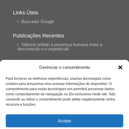
Links Úteis
Buscador Google
Publicações Recentes
Silêncio orbital: a presença humana entre a
desconexão e o espetáculo
A reinvenção do trabalho e o choque geracional:
Gerenciar o consentimento
uma análise crítica do mercado contemporâneo
em “Um Senhor Estagiário”
Para fornecer as melhores experiências, usamos tecnologias como
cookies para armazenar e/ou acessar informações do dispositivo. O
consentimento para essas tecnologias nos permitirá processar dados
O corpo como expressão do cuidado
como comportamento de navegação ou IDs exclusivos neste site. Não
psicológico: (En)Cena entrevista Eliz Dorneles
consentir ou retirar o consentimento pode afetar negativamente certos
recursos e funções.
Violência, saúde mental e a difícil construção do
acolhimento institucional: (En)cena entrevista
Aceitar
Izabella Ferreira dos Santos, Conselheira do
CRP-23