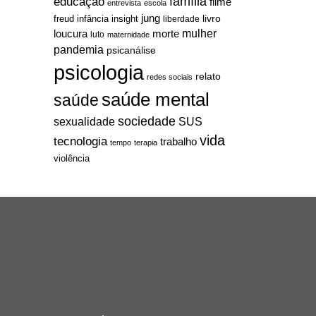
família
educação
filme
entrevista
escola
jung
livro
freud
infância
insight
liberdade
mulher
loucura
morte
luto
maternidade
pandemia
psicanálise
psicologia
relato
redes sociais
saúde mental
saúde
sociedade
sexualidade
SUS
vida
tecnologia
trabalho
tempo
terapia
violência