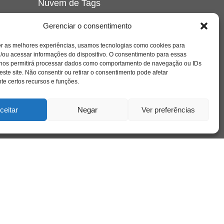
Nuvem de Tags
amor
caos
ansiedade
arte
CAPS
Gerenciar o consentimento
e o
cinema
covid-19
comportamento
corpo
er as melhores experiências, usamos tecnologias como cookies para
cultura
cuidado
crianca
depressao
/ou acessar informações do dispositivo. O consentimento para essas
família
educação
filme
entrevista
escola
o
 nos permitirá processar dados como comportamento de navegação ou IDs
se
jung
livro
freud
infância
insight
liberdade
este site. Não consentir ou retirar o consentimento pode afetar
mulher
loucura
morte
e certos recursos e funções.
luto
maternidade
hor
pandemia
psicanálise
psicologia
ceitar
Negar
Ver preferências
relato
redes sociais
o
saúde mental
saúde
a
sociedade
sexualidade
SUS
vida
tecnologia
trabalho
tempo
terapia
violência
nto
sta