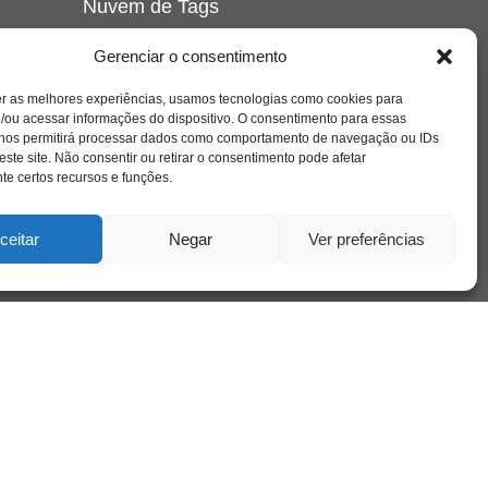
Nuvem de Tags
amor
caos
ansiedade
arte
CAPS
Gerenciar o consentimento
e o
cinema
covid-19
comportamento
corpo
er as melhores experiências, usamos tecnologias como cookies para
cultura
cuidado
crianca
depressao
/ou acessar informações do dispositivo. O consentimento para essas
família
educação
filme
entrevista
escola
o
 nos permitirá processar dados como comportamento de navegação ou IDs
se
jung
livro
freud
infância
insight
liberdade
este site. Não consentir ou retirar o consentimento pode afetar
mulher
loucura
morte
e certos recursos e funções.
luto
maternidade
hor
pandemia
psicanálise
psicologia
ceitar
Negar
Ver preferências
relato
redes sociais
o
saúde mental
saúde
a
sociedade
sexualidade
SUS
vida
tecnologia
trabalho
tempo
terapia
violência
nto
sta