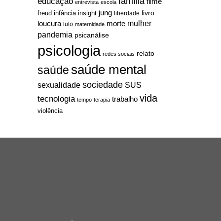
família
educação
filme
entrevista
escola
jung
livro
freud
infância
insight
liberdade
mulher
loucura
morte
luto
maternidade
pandemia
psicanálise
psicologia
relato
redes sociais
saúde mental
saúde
sociedade
sexualidade
SUS
vida
tecnologia
trabalho
tempo
terapia
violência