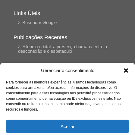
Links Úteis
Buscador Google
Publicações Recentes
Silêncio orbital: a presença humana entre a
desconexão e o espetáculo
A reinvenção do trabalho e o choque geracional:
Gerenciar o consentimento
uma análise crítica do mercado contemporâneo
em “Um Senhor Estagiário”
Para fornecer as melhores experiências, usamos tecnologias como
cookies para armazenar e/ou acessar informações do dispositivo. O
consentimento para essas tecnologias nos permitirá processar dados
O corpo como expressão do cuidado
como comportamento de navegação ou IDs exclusivos neste site. Não
psicológico: (En)Cena entrevista Eliz Dorneles
consentir ou retirar o consentimento pode afetar negativamente certos
recursos e funções.
Violência, saúde mental e a difícil construção do
acolhimento institucional: (En)cena entrevista
Aceitar
Izabella Ferreira dos Santos, Conselheira do
CRP-23