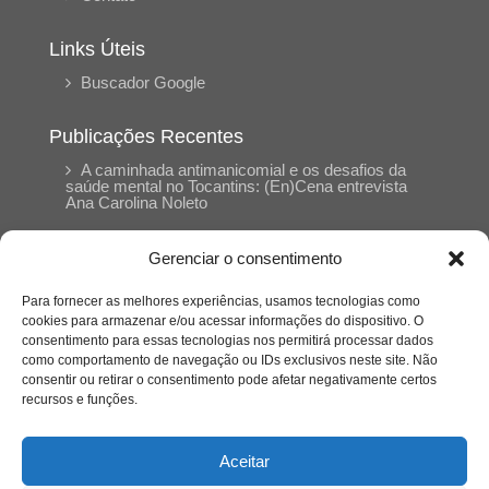
Links Úteis
Buscador Google
Publicações Recentes
A caminhada antimanicomial e os desafios da
saúde mental no Tocantins: (En)Cena entrevista
Ana Carolina Noleto
Gerenciar o consentimento
A Psicologia como espaço de cuidado para
mulheres: (En)Cena entrevista Rayla Soares
Para fornecer as melhores experiências, usamos tecnologias como
cookies para armazenar e/ou acessar informações do dispositivo. O
consentimento para essas tecnologias nos permitirá processar dados
Entre autocontrole e aprendizagem: o
como comportamento de navegação ou IDs exclusivos neste site. Não
desenvolvimento comportamental em Kung Fu
Panda
consentir ou retirar o consentimento pode afetar negativamente certos
recursos e funções.
Entre o prato saudável e o consumo
compulsivo: a contradição alimentar do brasileiro
Aceitar
contemporâneo