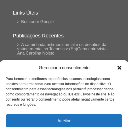
Links Úteis
Buscador Google
Publicações Recentes
A caminhada antimanicomial e os desafios da
saúde mental no Tocantins: (En)Cena entrevista
Ana Carolina Noleto
Gerenciar o consentimento
A Psicologia como espaço de cuidado para
mulheres: (En)Cena entrevista Rayla Soares
Para fornecer as melhores experiências, usamos tecnologias como
cookies para armazenar e/ou acessar informações do dispositivo. O
consentimento para essas tecnologias nos permitirá processar dados
Entre autocontrole e aprendizagem: o
como comportamento de navegação ou IDs exclusivos neste site. Não
desenvolvimento comportamental em Kung Fu
Panda
consentir ou retirar o consentimento pode afetar negativamente certos
recursos e funções.
Entre o prato saudável e o consumo
compulsivo: a contradição alimentar do brasileiro
Aceitar
contemporâneo