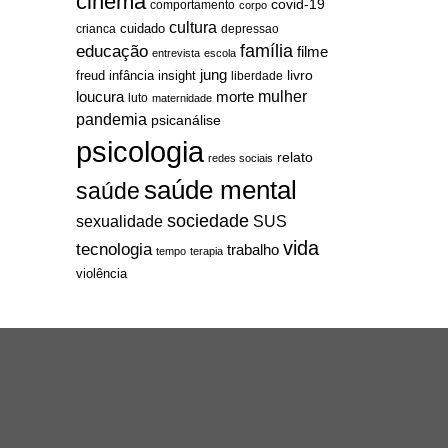
cinema
covid-19
comportamento
corpo
cultura
cuidado
crianca
depressao
família
educação
filme
entrevista
escola
jung
livro
freud
infância
insight
liberdade
mulher
loucura
morte
luto
maternidade
pandemia
psicanálise
psicologia
relato
redes sociais
saúde mental
saúde
sociedade
sexualidade
SUS
vida
tecnologia
trabalho
tempo
terapia
violência