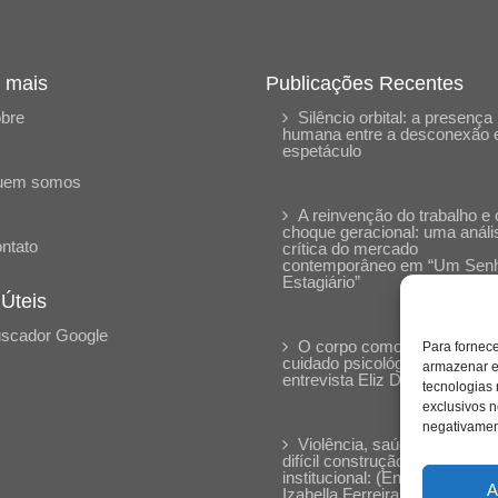
 mais
Publicações Recentes
bre
Silêncio orbital: a presença
humana entre a desconexão 
espetáculo
uem somos
A reinvenção do trabalho e 
choque geracional: uma análi
ntato
crítica do mercado
contemporâneo em “Um Sen
Estagiário”
 Úteis
scador Google
O corpo como expressão d
Para fornec
cuidado psicológico: (En)Cen
armazenar e
entrevista Eliz Dorneles
tecnologias
exclusivos n
negativament
Violência, saúde mental e a
difícil construção do acolhime
institucional: (En)cena entrevi
A
Izabella Ferreira dos Santos,