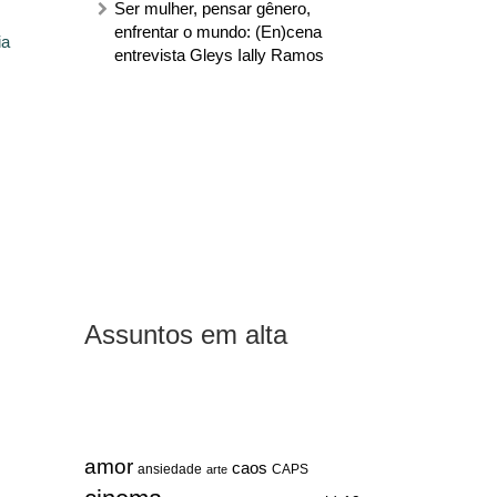
Ser mulher, pensar gênero,
enfrentar o mundo: (En)cena
ia
entrevista Gleys Ially Ramos
Assuntos em alta
amor
caos
ansiedade
arte
CAPS