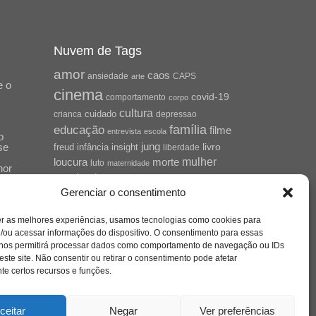
Nuvem de Tags
amor
caos
ansiedade
arte
CAPS
e o
cinema
covid-19
comportamento
corpo
cultura
cuidado
crianca
depressao
família
educação
filme
entrevista
escola
o
se
jung
livro
freud
infância
insight
liberdade
mulher
loucura
morte
luto
maternidade
hor
pandemia
psicanálise
Gerenciar o consentimento
psicologia
relato
redes sociais
o
er as melhores experiências, usamos tecnologias como cookies para
saúde mental
saúde
a
/ou acessar informações do dispositivo. O consentimento para essas
 nos permitirá processar dados como comportamento de navegação ou IDs
sociedade
sexualidade
SUS
este site. Não consentir ou retirar o consentimento pode afetar
vida
tecnologia
trabalho
e certos recursos e funções.
tempo
terapia
violência
nto
sta
ceitar
Negar
Ver preferências