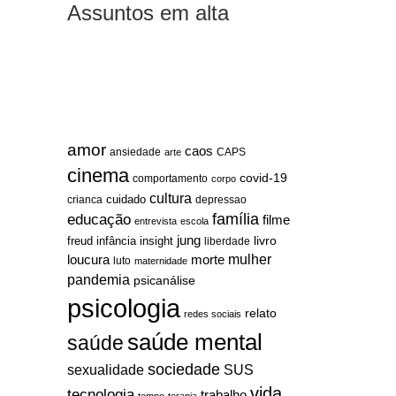
Assuntos em alta
amor
caos
ansiedade
arte
CAPS
cinema
covid-19
comportamento
corpo
cultura
cuidado
crianca
depressao
família
educação
filme
entrevista
escola
jung
livro
freud
infância
insight
liberdade
mulher
loucura
morte
luto
maternidade
pandemia
psicanálise
psicologia
relato
redes sociais
saúde mental
saúde
sociedade
sexualidade
SUS
vida
tecnologia
trabalho
tempo
terapia