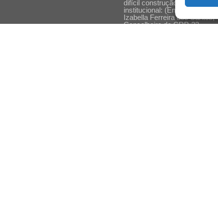
difícil construção do acolhime
institucional: (En)cena entrevi
Izabella Ferreira dos Santos,
Conselheira do CRP-23
Ser mulher, pensar gênero,
enfrentar o mundo: (En)cena
entrevista Gleys Ially Ramos