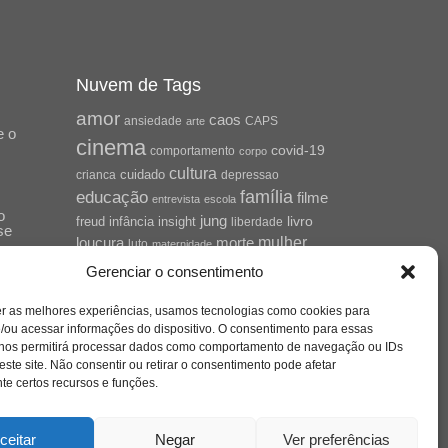
Nuvem de Tags
amor
caos
ansiedade
arte
CAPS
e o
cinema
covid-19
comportamento
corpo
cultura
cuidado
crianca
depressao
família
educação
filme
entrevista
escola
o
jung
livro
freud
infância
insight
liberdade
se
mulher
loucura
morte
luto
maternidade
hor
pandemia
psicanálise
Gerenciar o consentimento
psicologia
relato
redes sociais
er as melhores experiências, usamos tecnologias como cookies para
saúde mental
/ou acessar informações do dispositivo. O consentimento para essas
saúde
o
 nos permitirá processar dados como comportamento de navegação ou IDs
a
sociedade
este site. Não consentir ou retirar o consentimento pode afetar
sexualidade
SUS
e certos recursos e funções.
vida
tecnologia
trabalho
tempo
terapia
violência
ceitar
Negar
Ver preferências