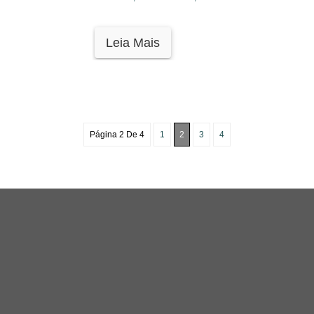
Leia Mais
Página 2 De 4
1
2
3
4