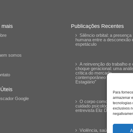
 mais
Publicações Recentes
bre
Silêncio orbital: a presença
humana entre a desconexão 
espetáculo
uem somos
A reinvenção do trabalho e 
choque geracional: uma análi
crítica do mercado
ntato
contemporâneo em “Um Sen
Estagiário”
 Úteis
Para fornec
armazenar e
scador Google
O corpo como expressão d
tecnologias
cuidado psicológico: (En)Cen
exclusivos n
entrevista Eliz Dorneles
negativament
Violência, saúde mental e a
A