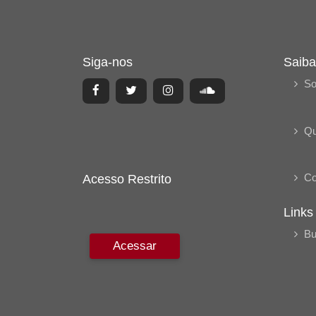
Siga-nos
Saiba
So
Q
Co
Acesso Restrito
Links
Bu
Acessar