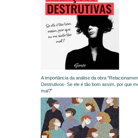
A importância da análise da obra “Relacionamen
Destrutivos- Se ele é tão bom assim, por que me
mal?”
Ludimila Bezerra
3 de novembro de 2021
Cinema, TV & Literatura,
Livro
Leia Mais