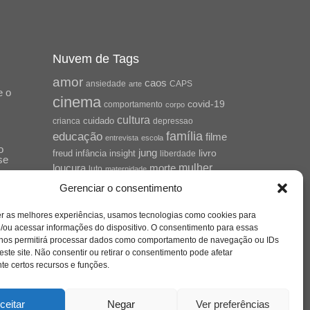
Nuvem de Tags
amor
caos
ansiedade
arte
CAPS
e o
cinema
covid-19
comportamento
corpo
cultura
cuidado
crianca
depressao
família
educação
filme
entrevista
escola
o
jung
livro
freud
infância
insight
liberdade
se
mulher
loucura
morte
luto
maternidade
hor
pandemia
psicanálise
Gerenciar o consentimento
psicologia
relato
redes sociais
er as melhores experiências, usamos tecnologias como cookies para
saúde mental
/ou acessar informações do dispositivo. O consentimento para essas
saúde
o
 nos permitirá processar dados como comportamento de navegação ou IDs
a
sociedade
este site. Não consentir ou retirar o consentimento pode afetar
sexualidade
SUS
e certos recursos e funções.
vida
tecnologia
trabalho
tempo
terapia
violência
ceitar
Negar
Ver preferências