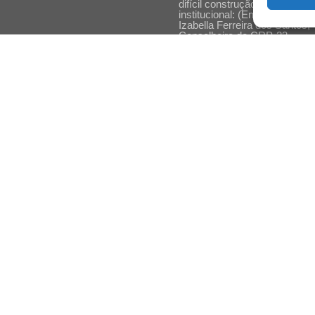
difícil construção do acolhime
institucional: (En)cena entrevi
Izabella Ferreira dos Santos,
Conselheira do CRP-23
Ser mulher, pensar gênero,
enfrentar o mundo: (En)cena
entrevista Gleys Ially Ramos