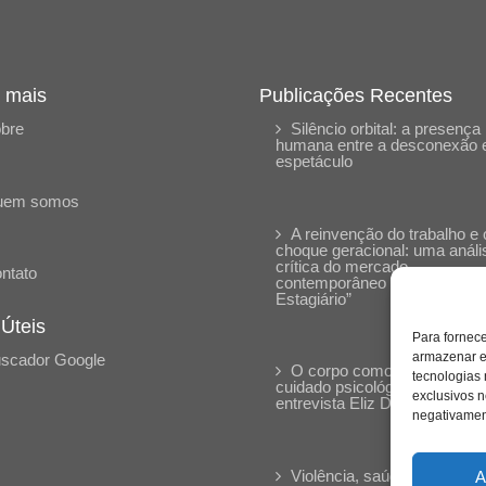
 mais
Publicações Recentes
bre
Silêncio orbital: a presença
humana entre a desconexão 
espetáculo
uem somos
A reinvenção do trabalho e 
choque geracional: uma análi
crítica do mercado
ntato
contemporâneo em “Um Sen
Estagiário”
 Úteis
Para fornec
armazenar e
scador Google
O corpo como expressão d
tecnologias
cuidado psicológico: (En)Cen
exclusivos n
entrevista Eliz Dorneles
negativament
Violência, saúde mental e a
A