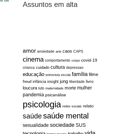
Assuntos em alta
amor
caos
ansiedade
arte
CAPS
cinema
covid-19
comportamento
corpo
cultura
cuidado
crianca
depressao
família
educação
filme
entrevista
escola
jung
livro
freud
infância
insight
liberdade
mulher
loucura
morte
luto
maternidade
pandemia
psicanálise
psicologia
relato
redes sociais
saúde mental
saúde
sociedade
sexualidade
SUS
vida
tecnologia
trabalho
tempo
terapia