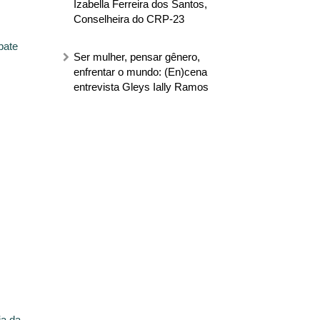
Izabella Ferreira dos Santos,
Conselheira do CRP-23
bate
Ser mulher, pensar gênero,
enfrentar o mundo: (En)cena
entrevista Gleys Ially Ramos
ia da