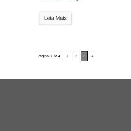
Leia Mais
Página 3 De 4
1
2
3
4