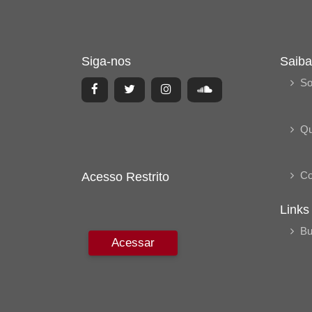
Siga-nos
Saiba
So
Q
Co
Acesso Restrito
Links
Bu
Acessar