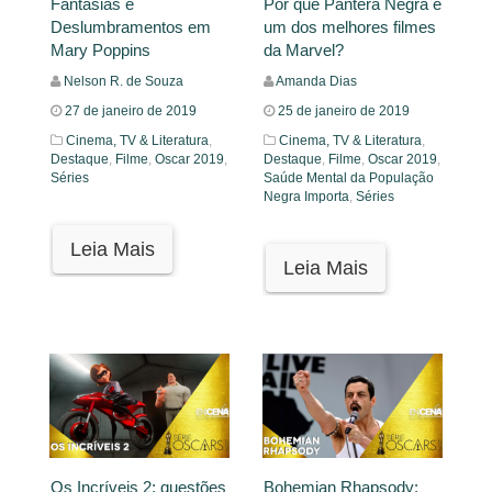
Fantasias e
Por que Pantera Negra é
Deslumbramentos em
um dos melhores filmes
Mary Poppins
da Marvel?
Nelson R. de Souza
Amanda Dias
27 de janeiro de 2019
25 de janeiro de 2019
Cinema, TV & Literatura
,
Cinema, TV & Literatura
,
Destaque
,
Filme
,
Oscar 2019
,
Destaque
,
Filme
,
Oscar 2019
,
Séries
Saúde Mental da População
Negra Importa
,
Séries
Leia Mais
Leia Mais
Os Incríveis 2: questões
Bohemian Rhapsody: