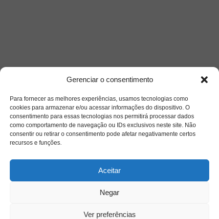
Gerenciar o consentimento
Para fornecer as melhores experiências, usamos tecnologias como
cookies para armazenar e/ou acessar informações do dispositivo. O
consentimento para essas tecnologias nos permitirá processar dados
como comportamento de navegação ou IDs exclusivos neste site. Não
Saiba mais
consentir ou retirar o consentimento pode afetar negativamente certos
recursos e funções.
Sobre
Aceitar
Quem somos
Negar
Ver preferências