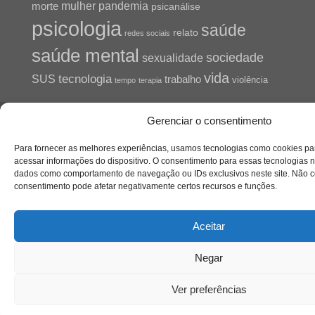
pandemia
mulher
morte
psicanálise
psicologia
saúde
relato
redes sociais
saúde mental
sociedade
sexualidade
vida
tecnologia
SUS
trabalho
violência
tempo
terapia
Gerenciar o consentimento
Para fornecer as melhores experiências, usamos tecnologias como cookies p
acessar informações do dispositivo. O consentimento para essas tecnologias n
dados como comportamento de navegação ou IDs exclusivos neste site. Não con
consentimento pode afetar negativamente certos recursos e funções.
Aceitar
Negar
Ver preferências