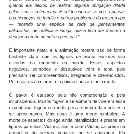
quando ela deixou de realizar alguma obrigação ditada
pelos seus sentimentos. É então que ela se põe a pensar
nas heranças de família e outros problemas do mesmo tipo
— tecendo uma espécie de rede de pensamentos
calculistas, de malícia e intriga, que a leva até mesmo a
desejar a morte de outras pessoas.
”
É importante notar, e a animação mostra isso de forma
bastante clara, que as figuras de
anima
e
animus
são
ativadas no momento da paixão. Esses aspectos
negativos, sombrios e destrutivos vêm a tona, pois
precisam ser compreendidos, integrados e diferenciados.
Por essa razão o amor e a paixão causam tanto medo.
O pavor é causado pela não compreensão e pela
inconsciência. Muitos fogem e se eximem de viverem essa
experiência, fogem de medo, pois a sombra da morte está
se aproximando. Mas essa é uma morte simbólica. A
morte de aspectos do ego ainda infantilizados e presos em
figuras parentais. Victoria, assim como Victor, cai presa na
armadilha do
animus
negativo, ao se apaixonar. Ela