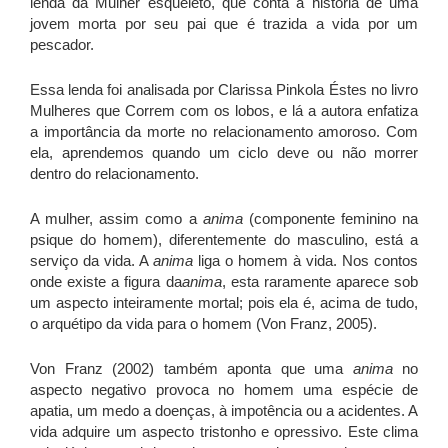
lenda da Mulher esqueleto, que conta a historia de uma
jovem morta por seu pai que é trazida a vida por um
pescador.
Essa lenda foi analisada por Clarissa Pinkola Éstes no livro
Mulheres que Correm com os lobos, e lá a autora enfatiza
a importância da morte no relacionamento amoroso. Com
ela, aprendemos quando um ciclo deve ou não morrer
dentro do relacionamento.
A mulher, assim como a
anima
(componente feminino na
psique do homem), diferentemente do masculino, está a
serviço da vida. A
anima
liga o homem à vida. Nos contos
onde existe a figura da
anima
, esta raramente aparece sob
um aspecto inteiramente mortal; pois ela é, acima de tudo,
o arquétipo da vida para o homem (Von Franz, 2005).
Von Franz (2002) também aponta que uma
anima
no
aspecto negativo provoca no homem uma espécie de
apatia, um medo a doenças, à impotência ou a acidentes. A
vida adquire um aspecto tristonho e opressivo. Este clima