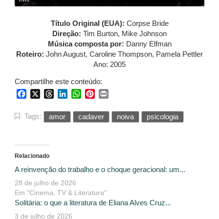
Título Original (EUA):
Corpse Bride
Direção:
Tim Burton, Mike Johnson
Música composta por:
Danny Elfman
Roteiro:
John August, Caroline Thompson, Pamela Pettler
Ano: 2005
Compartilhe este conteúdo:
Facebook
X
Threads
LinkedIn
WhatsApp
Pinterest
Print
Tags:
amor
cadaver
noiva
psicologia
Relacionado
A reinvenção do trabalho e o choque geracional: um...
28 de julho de 2026
Em "Cinema, TV & Literatura"
Solitária: o que a literatura de Eliana Alves Cruz...
3 de julho de 2026