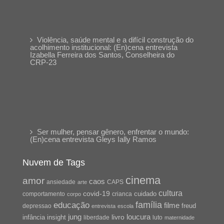
Violência, saúde mental e a difícil construção do
acolhimento institucional: (En)cena entrevista
Izabella Ferreira dos Santos, Conselheira do
CRP-23
Ser mulher, pensar gênero, enfrentar o mundo:
(En)cena entrevista Gleys Ially Ramos
Nuvem de Tags
cinema
amor
caos
ansiedade
arte
CAPS
cultura
covid-19
cuidado
crianca
comportamento
corpo
família
educação
filme
freud
depressao
entrevista
escola
jung
livro
loucura
infância
insight
liberdade
luto
maternidade