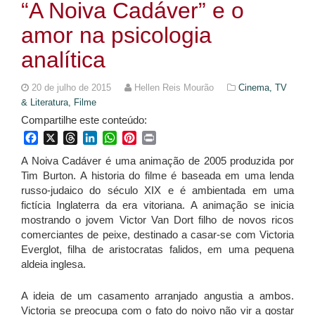
“A Noiva Cadáver” e o
amor na psicologia
analítica
20 de julho de 2015
Hellen Reis Mourão
Cinema, TV
& Literatura,
Filme
Compartilhe este conteúdo:
Facebook
X
Threads
LinkedIn
WhatsApp
Pinterest
Print
A Noiva Cadáver é uma animação de 2005 produzida por
Tim Burton. A historia do filme é baseada em uma lenda
russo-judaico do século XIX e é ambientada em uma
fictícia Inglaterra da era vitoriana. A animação se inicia
mostrando o jovem Victor Van Dort filho de novos ricos
comerciantes de peixe, destinado a casar-se com Victoria
Everglot, filha de aristocratas falidos, em uma pequena
aldeia inglesa.
A ideia de um casamento arranjado angustia a ambos.
Victoria se preocupa com o fato do noivo não vir a gostar