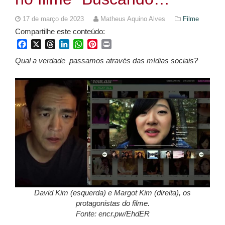
17 de março de 2023
Matheus Aquino Alves
Filme
Compartilhe este conteúdo:
Facebook
X
Threads
LinkedIn
WhatsApp
Pinterest
Print
Qual a verdade passamos através das mídias sociais?
David Kim (esquerda) e Margot Kim (direita), os
protagonistas do filme.
Fonte: encr.pw/EhdER