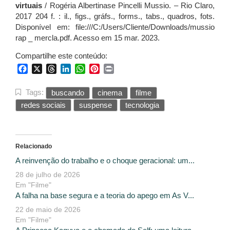
virtuais
/ Rogéria Albertinase Pincelli Mussio. – Rio Claro,
2017 204 f. : il., figs., gráfs., forms., tabs., quadros, fots.
Disponível em: file:///C:/Users/Cliente/Downloads/mussio
rap _ mercla.pdf. Acesso em 15 mar. 2023.
Compartilhe este conteúdo:
Facebook
X
Threads
LinkedIn
WhatsApp
Pinterest
Print
Tags:
buscando
cinema
filme
redes sociais
suspense
tecnologia
Relacionado
A reinvenção do trabalho e o choque geracional: um...
28 de julho de 2026
Em "Filme"
A falha na base segura e a teoria do apego em As V...
22 de maio de 2026
Em "Filme"