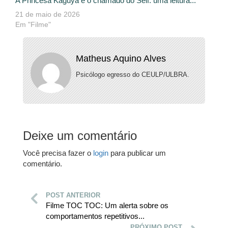
A Princesa Kaguya e o chamado do Self: uma leitura...
21 de maio de 2026
Em "Filme"
Matheus Aquino Alves
Psicólogo egresso do CEULP/ULBRA.
Deixe um comentário
Você precisa fazer o
login
para publicar um
comentário.
POST ANTERIOR
Filme TOC TOC: Um alerta sobre os
comportamentos repetitivos...
PRÓXIMO POST