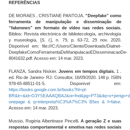
REFERÊNCIAS
DE MORAES , CRISTIANE PANTOJA.
“Deepfake” como
ferramenta de manipulação e disseminação de
“fakenews” em formato de vídeo nas redes sociais.
Biblios: Revista electrónica de bibliotecología, archivología
y museología, [
S. l.
], n. 79, p. 63-72, 29 nov. 2020.
Disponível em: file:///C:/Users/Cliente/Downloads/Dialnet-
DeepfakeComoFerramentaDeManipulacaoEDisseminacaoDe-
8041632.pdf. Acesso em: 14 mar. 2023.
FLANZA, Sandra Niskier.
Jovens em tempos digitais.
1 .
ed. Rio de Janeiro- RJ: Consultor, 16/09/2020. 148 p. ISBN
978-65-88511-01-5. Disponível em:
https://books.google.com.br/books?hl=pt-
BR&lr=&id=G3YSEAAAQBAJ&oi=fnd&pg=PT3&dq=o+perigo+do+
onepage & q=interpreta%C3%A7%C3% B5es & f=false.
Acesso em: 14 mar. 2023.
Mussio, Rogéria Albertinase Pincelli.
A geração Z e suas
respostas comportamental e emotiva nas redes sociais