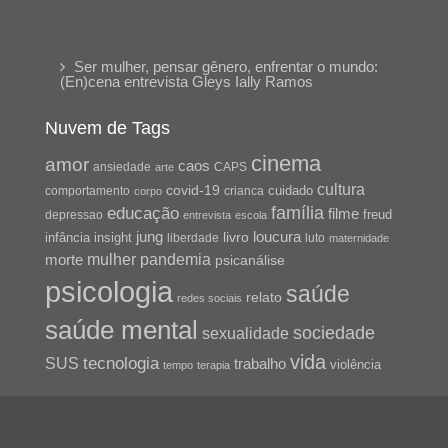
Ser mulher, pensar gênero, enfrentar o mundo:
(En)cena entrevista Gleys Ially Ramos
Nuvem de Tags
cinema
amor
caos
ansiedade
arte
CAPS
cultura
covid-19
cuidado
crianca
comportamento
corpo
família
educação
filme
freud
depressao
entrevista
escola
jung
livro
loucura
infância
insight
liberdade
luto
maternidade
pandemia
mulher
morte
psicanálise
psicologia
saúde
relato
redes sociais
saúde mental
sociedade
sexualidade
vida
tecnologia
SUS
trabalho
violência
tempo
terapia