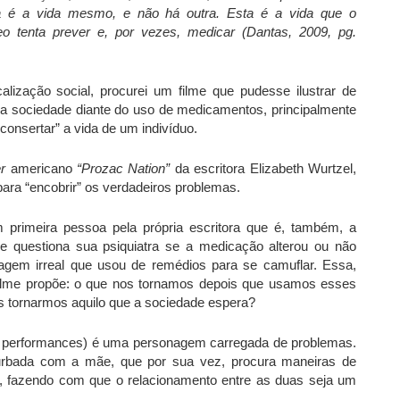
a é a vida mesmo, e não há outra. Esta é a vida que o
o tenta prever e, por vezes, medicar (Dantas, 2009, pg.
ização social, procurei um filme que pudesse ilustrar de
o da sociedade diante do uso de medicamentos, principalmente
onsertar” a vida de um indivíduo.
r
americano
“Prozac Nation”
da escritora Elizabeth Wurtzel,
ara “encobrir” os verdadeiros problemas.
 primeira pessoa pela própria escritora que é, também, a
zie questiona sua psiquiatra se a medicação alterou ou não
gem irreal que usou de remédios para se camuflar. Essa,
 filme propõe: o que nos tornamos depois que usamos esses
tornarmos aquilo que a sociedade espera?
es performances) é uma personagem carregada de problemas.
turbada com a mãe, que por sua vez, procura maneiras de
ha, fazendo com que o relacionamento entre as duas seja um