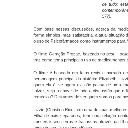
de tudo; est
contemporâne
577).
Com base nessas discussões, acerca da medical
forma simples, mas satisfatória, a atual situaçã
o uso de Psicofármacos como instrumentos para “c
O filme Geração Prozac, baseado no
best – selle
traz como tema principal o uso de medicamentos p
O filme é baseado em fatos reais e narrado em
personagem principal da história: Elizabeth. Liz
quem ela é, se agora ela não passa de uma ima
talvez, seja a chave de toda a discussão que o
remédios? Deixamos de ser quem somos para nos 
Lizzie (Christina Ricci, em uma de suas melhor
Filha de pais separados, tem uma relação con
consertar seus erros e fracassos através da fil
misto de conflito e dependência.