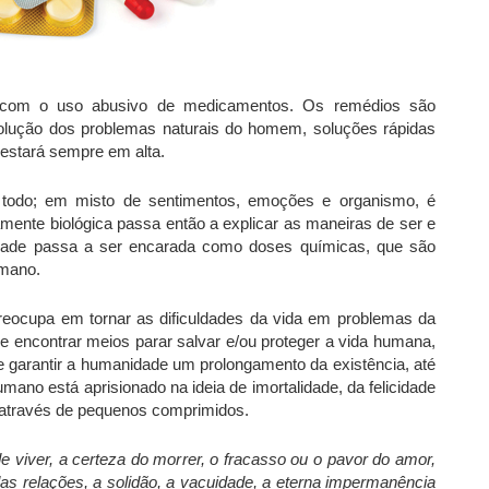
m com o uso abusivo de medicamentos. Os remédios são
solução dos problemas naturais do homem, soluções rápidas
stará sempre em alta.
todo; em misto de sentimentos, emoções e organismo, é
mente biológica passa então a explicar as maneiras de ser e
idade passa a ser encarada como doses químicas, que são
umano.
preocupa em tornar as dificuldades da vida em problemas da
 encontrar meios parar salvar e/ou proteger a vida humana,
e garantir a humanidade um prolongamento da existência, até
mano está aprisionado na ideia de imortalidade, da felicidade
s através de pequenos comprimidos.
 de viver, a certeza do morrer, o fracasso ou o pavor do amor,
 das relações, a solidão, a vacuidade, a eterna impermanência