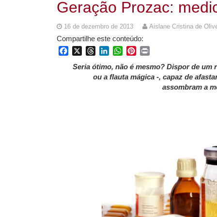
Geração Prozac: medic
16 de dezembro de 2013
Aislane Cristina de Oliv
Compartilhe este conteúdo:
Facebook
X
Threads
LinkedIn
WhatsApp
Pinterest
Print
Seria ótimo, não é mesmo? Dispor de um r
ou a flauta mágica -, capaz de afas
assombram a men