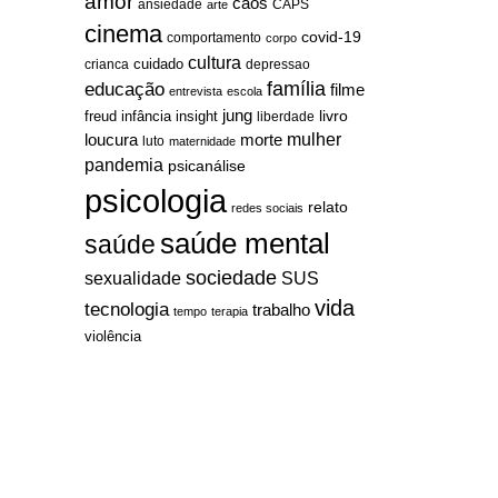
amor
caos
ansiedade
arte
CAPS
cinema
covid-19
comportamento
corpo
cultura
cuidado
crianca
depressao
família
educação
filme
entrevista
escola
jung
livro
freud
infância
insight
liberdade
mulher
loucura
morte
luto
maternidade
pandemia
psicanálise
psicologia
relato
redes sociais
saúde mental
saúde
sociedade
sexualidade
SUS
vida
tecnologia
trabalho
tempo
terapia
violência