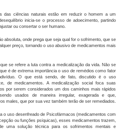
ões das ciências naturais estão em reduzir o homem a um
sequilíbrio inicia-se o processo de adoecimento, partindo
justar ou consertar o ser humano.
o absoluta, onde prega que seja qual for o sofrimento, que se
ualquer preço, tornando o uso abusivo de medicamentos mais
que se refere a luta contra a medicalização da vida. Não se
que é de extrema importância o uso de remédios como fator
indivíduo. O que está sendo, de fato, discutido é o uso
ce, de medicamentos. A medicalização social foca suas
tos por serem considerados um dos caminhos mais rápidos
sendo usados de maneira irregular, exagerada e que,
utros males, que por sua vez também terão de ser remediados.
para o uso desenfreado de Psicofármacos (medicamentos com
ercepção ou funções psíquicas), esses medicamentos trazem,
de uma solução técnica para os sofrimentos mentais e