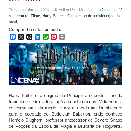
7 de outubro de 2015
Hellen Reis Mourão
Cinema, TV
& Literatura,
Filme,
Harry Potter – O processo de individuação do
herói,
Compartilhe este conteúdo:
Facebook
X
Threads
LinkedIn
WhatsApp
Pinterest
Print
Harry Potter e o enigma do Príncipe é o sexto filme da
franquia e se inicia logo após o confronto com Voldemort e
os comensais da morte. Harry é levado por Dumbledore
para o povoado de Buddleigh Baberton, onde conhece
Horácio Slughorn, professor antecessor de Severo Snape
de Poções da Escola de Magia e Bruxaria de Hogwarts.