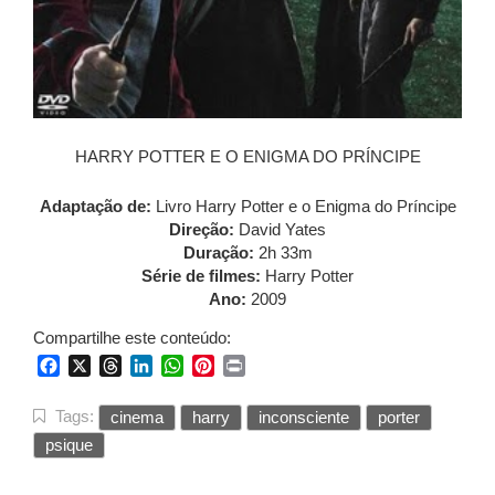
HARRY POTTER E O ENIGMA DO PRÍNCIPE
Adaptação de:
Livro
Harry Potter e o Enigma do Príncipe
Direção:
David Yates
Duração:
2h 33m
Série de filmes:
Harry Potter
Ano:
2009
Compartilhe este conteúdo:
Facebook
X
Threads
LinkedIn
WhatsApp
Pinterest
Print
Tags:
cinema
harry
inconsciente
porter
psique