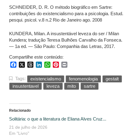
SCHNEIDER, D. R. O método biográfico em Sartre:
contribuições do existencialismo para a psicologia. Estud.
pesqui. psicol. v.8 n.2 Rio de Janeiro ago. 2008
KUNDERA, Milan. A insustentável leveza do ser / Milan
Kundera; tradução Teresa Bulhões Carvalho da Fonseca.
— 1a ed. — São Paulo: Companhia das Letras, 2017.
Compartilhe este conteúdo:
Facebook
X
Threads
LinkedIn
WhatsApp
Pinterest
Print
Tags:
existencialismo
fenomenologia
gestalt
insustentavel
leveza
mito
sartre
Relacionado
Solitária: o que a literatura de Eliana Alves Cruz...
21 de julho de 2026
Em "Livro"