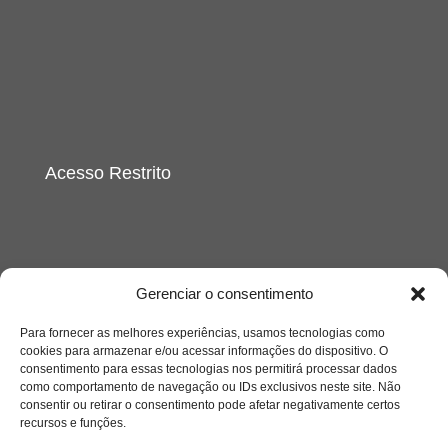
Acesso Restrito
Gerenciar o consentimento
Acessar
Para fornecer as melhores experiências, usamos tecnologias como
cookies para armazenar e/ou acessar informações do dispositivo. O
consentimento para essas tecnologias nos permitirá processar dados
como comportamento de navegação ou IDs exclusivos neste site. Não
consentir ou retirar o consentimento pode afetar negativamente certos
recursos e funções.