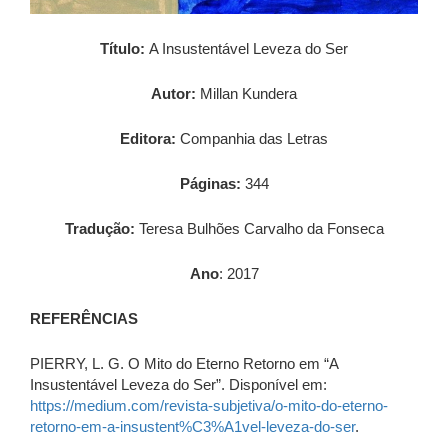
Título:
A Insustentável Leveza do Ser
Autor:
Millan Kundera
Editora:
Companhia das Letras
Páginas:
344
Tradução:
Teresa Bulhões Carvalho da Fonseca
Ano
: 2017
REFERÊNCIAS
PIERRY, L. G. O Mito do Eterno Retorno em “A
Insustentável Leveza do Ser”. Disponível em:
https://medium.com/revista-subjetiva/o-mito-do-eterno-
retorno-em-a-insustent%C3%A1vel-leveza-do-ser
.