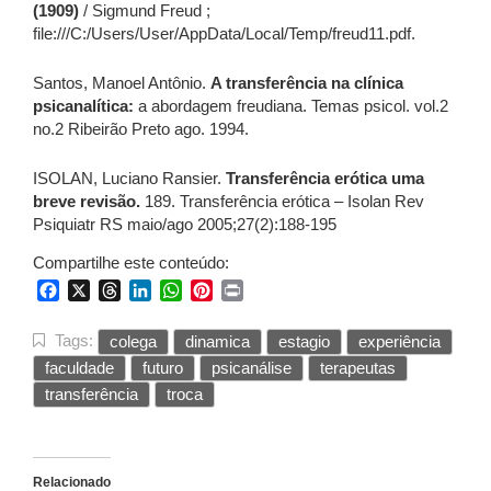
(1909)
/ Sigmund Freud ;
file:///C:/Users/User/AppData/Local/Temp/freud11.pdf.
Santos, Manoel Antônio.
A transferência na clínica
psicanalítica:
a abordagem freudiana. Temas psicol. vol.2
no.2 Ribeirão Preto ago. 1994.
ISOLAN, Luciano Ransier.
Transferência erótica uma
breve revisão.
189. Transferência erótica – Isolan Rev
Psiquiatr RS maio/ago 2005;27(2):188-195
Compartilhe este conteúdo:
Facebook
X
Threads
LinkedIn
WhatsApp
Pinterest
Print
Tags:
colega
dinamica
estagio
experiência
faculdade
futuro
psicanálise
terapeutas
transferência
troca
Relacionado