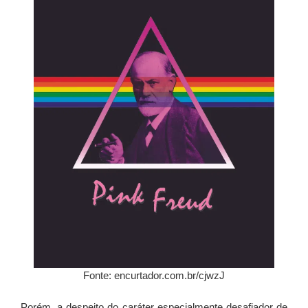
Fonte: encurtador.com.br/cjwzJ
Porém, a despeito do caráter especialmente desafiador de