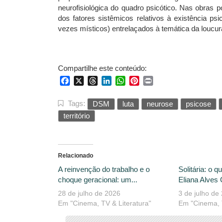
neurofisiológica do quadro psicótico. Nas obras p
dos fatores sistêmicos relativos à existência psi
vezes místicos) entrelaçados à temática da loucur
Compartilhe este conteúdo:
Facebook
X
Threads
LinkedIn
WhatsApp
Pinterest
Print
Tags:
DSM
luta
neurose
psicose
território
Relacionado
A reinvenção do trabalho e o
Solitária: o q
choque geracional: um...
Eliana Alves 
28 de julho de 2026
3 de julho de
Em "Cinema, TV & Literatura"
Em "Cinema, T