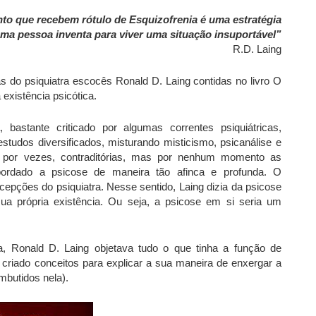
to que recebem rótulo de Esquizofrenia é uma estratégia
uma pessoa inventa para viver uma situação insuportável”
R.D. Laing
 do psiquiatra escocês Ronald D. Laing contidas no livro O
 existência psicótica.
 bastante criticado por algumas correntes psiquiátricas,
estudos diversificados, misturando misticismo, psicanálise e
e, por vezes, contraditórias, mas por nenhum momento as
 abordado a psicose de maneira tão afinca e profunda. O
ncepções do psiquiatra. Nesse sentido, Laing dizia da psicose
sua própria existência. Ou seja, a psicose em si seria um
ca, Ronald D. Laing objetava tudo o que tinha a função de
criado conceitos para explicar a sua maneira de enxergar a
mbutidos nela).