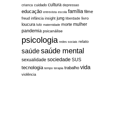
cultura
cuidado
crianca
depressao
família
educação
filme
entrevista
escola
jung
livro
freud
infância
insight
liberdade
mulher
loucura
morte
luto
maternidade
pandemia
psicanálise
psicologia
relato
redes sociais
saúde mental
saúde
sociedade
sexualidade
SUS
vida
tecnologia
trabalho
tempo
terapia
violência