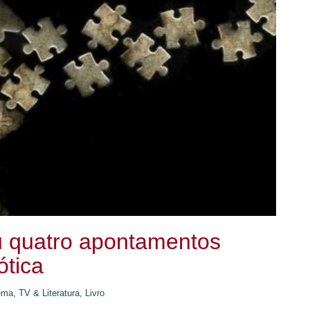
ou quatro apontamentos
ótica
ma, TV & Literatura,
Livro