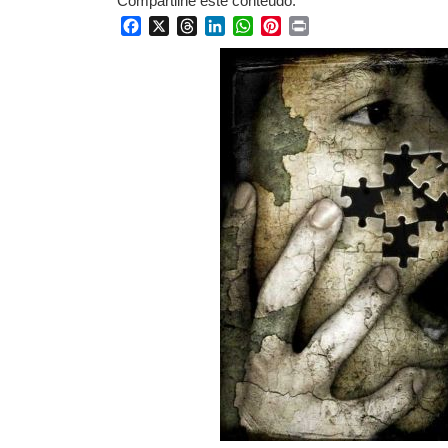
Compartilhe este conteúdo:
Facebook
X
Threads
LinkedIn
WhatsApp
Pinterest
Print