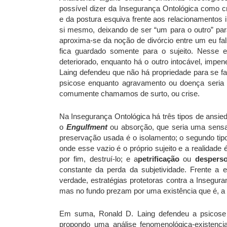
possível dizer da Insegurança Ontológica como 
e da postura esquiva frente aos relacionamentos i
si mesmo, deixando de ser “um para o outro” para
aproxima-se da noção de divórcio entre um eu fal
fica guardado somente para o sujeito. Nesse
deteriorado, enquanto há o outro intocável, impene
Laing defendeu que não há propriedade para se fa
psicose enquanto agravamento ou doença seria n
comumente chamamos de surto, ou crise.
Na Insegurança Ontológica há três tipos de ansied
o
Engulfment
ou absorção, que seria uma sensaç
preservação usada é o isolamento; o segundo tip
onde esse vazio é o próprio sujeito e a realidade
por fim, destruí-lo; e a
petrificação
ou
desperso
constante da perda da subjetividade. Frente a 
verdade, estratégias protetoras contra a Insegur
mas no fundo prezam por uma existência que é, a 
Em suma, Ronald D. Laing defendeu a psicose 
propondo uma análise fenomenológica-existencia