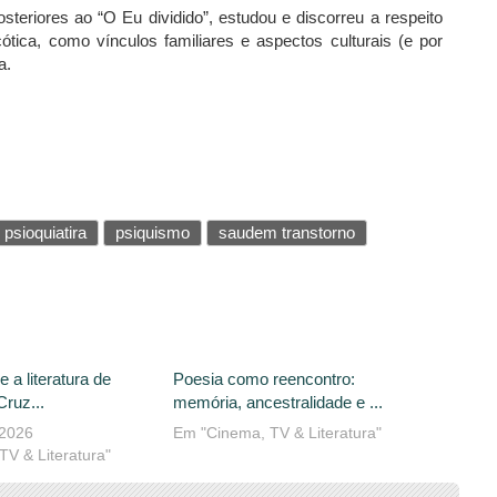
osteriores ao “O Eu dividido”, estudou e discorreu a respeito
cótica, como vínculos familiares e aspectos culturais (e por
a.
psioquiatira
psiquismo
saudem transtorno
ue a literatura de
Poesia como reencontro:
Cruz...
memória, ancestralidade e ...
 2026
Em "Cinema, TV & Literatura"
V & Literatura"