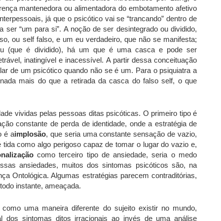
crença mantenedora ou alimentadora do embotamento afetivo
nterpessoais, já que o psicótico vai se “trancando” dentro de
 ser “um para si”. A noção de ser desintegrado ou dividido,
so, ou self falso, e um eu verdadeiro, que não se manifesta;
 eu (que é dividido), há um que é uma casca e pode ser
trável, inatingível e inacessível. A partir dessa conceituação
lar de um psicótico quando não se é um. Para o psiquiatra a
ada mais do que a retirada da casca do falso self, o que
ade vividas pelas pessoas ditas psicóticas. O primeiro tipo é
ão constante de perda de identidade, onde a estratégia de
o é a
implosão
, que seria uma constante sensação de vazio,
 é tida como algo perigoso capaz de tomar o lugar do vazio e,
nalização
como terceiro tipo de ansiedade, seria o medo
essas ansiedades, muitos dos sintomas psicóticos são, na
ança Ontológica. Algumas estratégias parecem contraditórias,
todo instante, ameaçada.
como uma maneira diferente do sujeito existir no mundo,
l dos sintomas ditos irracionais ao invés de uma análise