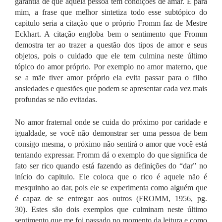
garantia de que aquela pessoa tem condições de amar.
E para
mim, a frase que melhor sintetiza todo esse subtópico do
capitulo seria a citação que o próprio Fromm faz de Mestre
Eckhart. A citação engloba bem o sentimento que Fromm
demostra ter ao trazer a questão dos tipos de amor e seus
objetos, pois o cuidado que ele tem culmina neste último
tópico do amor próprio. Por exemplo no amor materno, que
se a mãe tiver amor próprio ela evita passar para o filho
ansiedades e questões que podem se apresentar cada vez mais
profundas se não evitadas.
No amor fraternal onde se cuida do próximo por caridade e
igualdade, se você não demonstrar ser uma pessoa de bem
consigo mesma, o próximo não sentirá o amor que você está
tentando expressar. Fromm dá o exemplo do que significa de
fato ser rico quando está fazendo as definições do “dar” no
início do capitulo. Ele coloca que o rico é aquele não é
mesquinho ao dar, pois ele se experimenta como alguém que
é capaz de se entregar aos outros (FROMM, 1956, pg.
30).
Estes são dois exemplos que culminam neste último
sentimento que me foi passado no momento da leitura e como