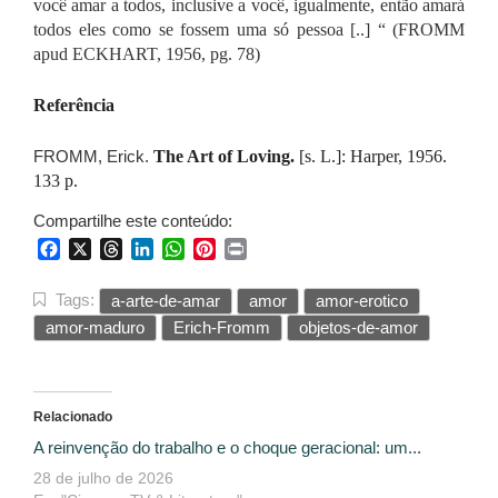
você amar a todos, inclusive a você, igualmente, então amará
todos eles como se fossem uma só pessoa [..] “ (FROMM
apud ECKHART, 1956, pg. 78)
Referência
FROMM, Erick.
The Art of Loving.
[s. L.]: Harper, 1956.
133 p.
Compartilhe este conteúdo:
Facebook
X
Threads
LinkedIn
WhatsApp
Pinterest
Print
Tags:
a-arte-de-amar
amor
amor-erotico
amor-maduro
Erich-Fromm
objetos-de-amor
Relacionado
A reinvenção do trabalho e o choque geracional: um...
28 de julho de 2026