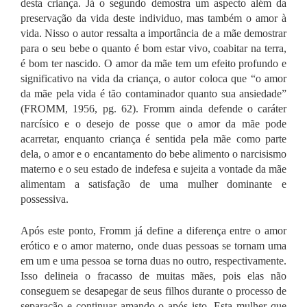
desta criança. Já o segundo demostra um aspecto além da
preservação da vida deste individuo, mas também o amor à
vida.
Nisso o autor ressalta a importância de a mãe demostrar
para o seu bebe o quanto é bom estar vivo, coabitar na terra,
é bom ter nascido. O amor da mãe tem um efeito profundo e
significativo na vida da criança, o autor coloca que “o amor
da mãe pela vida é tão contaminador quanto sua ansiedade”
(FROMM, 1956, pg. 62).
Fromm ainda defende o caráter
narcísico e o desejo de posse que o amor da mãe pode
acarretar, enquanto criança é sentida pela mãe como parte
dela, o amor e o encantamento do bebe alimento o narcisismo
materno e o seu estado de indefesa e sujeita a vontade da mãe
alimentam a satisfação de uma mulher dominante e
possessiva.
Após este ponto, Fromm já define a diferença entre o amor
erótico e o amor materno, onde duas pessoas se tornam uma
em um e uma pessoa se torna duas no outro, respectivamente.
Isso delineia o fracasso de muitas mães, pois elas não
conseguem se desapegar de seus filhos durante o processo de
separação e continuar amando-o após isto. Esta mulher que