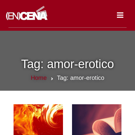
Toggle
navigat
Tag:
amor-erotico
Home
Tag:
amor-erotico