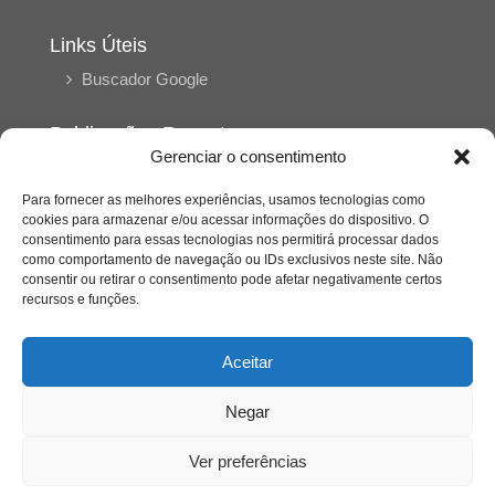
Links Úteis
Buscador Google
Publicações Recentes
Gerenciar o consentimento
Silêncio orbital: a presença humana entre a
desconexão e o espetáculo
Para fornecer as melhores experiências, usamos tecnologias como
cookies para armazenar e/ou acessar informações do dispositivo. O
consentimento para essas tecnologias nos permitirá processar dados
A reinvenção do trabalho e o choque geracional:
como comportamento de navegação ou IDs exclusivos neste site. Não
uma análise crítica do mercado contemporâneo
consentir ou retirar o consentimento pode afetar negativamente certos
em “Um Senhor Estagiário”
recursos e funções.
O corpo como expressão do cuidado
Aceitar
psicológico: (En)Cena entrevista Eliz Dorneles
Negar
Violência, saúde mental e a difícil construção do
acolhimento institucional: (En)cena entrevista
Ver preferências
Izabella Ferreira dos Santos, Conselheira do
CRP-23