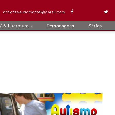
encenasaudemental@gmail.com
 & Literatura
Personagens
Séries