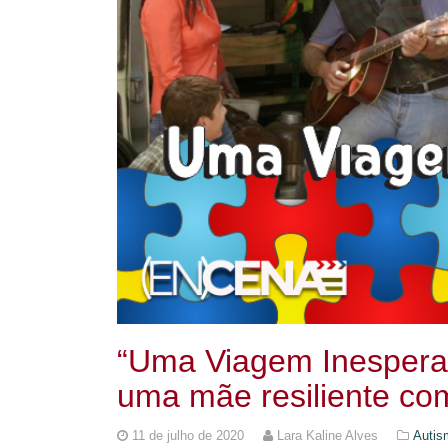
“Uma Viagem Inesperad
uma mãe resiliente com
11 de julho de 2020
Lara Kaline Alves
Autis