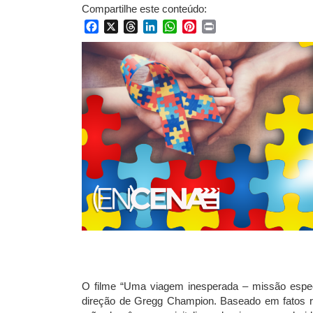
Compartilhe este conteúdo:
Facebook
X
Threads
LinkedIn
WhatsApp
Pinterest
Print
O filme “Uma viagem inesperada – missão espe
direção de Gregg Champion. Baseado em fatos rea