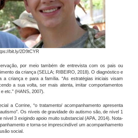
tps://bit.ly/2D9tCYR
servação, por meio também de entrevista com os pais ou
lvimento da criança (SELLA; RIBEIRO, 2018). O diagnóstico e
a criança e para a família. “As estratégias iniciais visam
cendo a sua volta, ser mais atenta, imitar comportamentos
 e etc.” (HANS, 2007).
cial a Corrine, “o tratamento/ acompanhamento apresenta
utismo”. Os níveis de gravidade do autismo são, de nível 1
 e nível 3 exigindo apoio muito substancial (APA, 2014). Nota-
ompanhamento e torna-se imprescindível um acompanhamento
usão social.