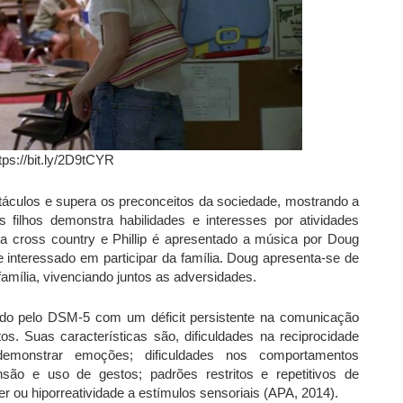
tps://bit.ly/2D9tCYR
bstáculos e supera os preconceitos da sociedade, mostrando a
ilhos demonstra habilidades e interesses por atividades
da cross country e Phillip é apresentado a música por Doug
interessado em participar da família. Doug apresenta-se de
amília, vivenciando juntos as adversidades.
nido pelo DSM-5 com um déficit persistente na comunicação
tos. Suas características são, dificuldades na reciprocidade
emonstrar emoções; dificuldades nos comportamentos
ão e uso de gestos; padrões restritos e repetitivos de
r ou hiporreatividade a estímulos sensoriais (APA, 2014).