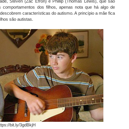
ade, Steven (Zac Efron) e Phillip (Thomas Lewis), que são
s comportamentos dos filhos, apenas nota que há algo de
descobrem características do autismo. A princípio a mãe fica
lhos são autistas.
ttps://bit.ly/3gdBkjH