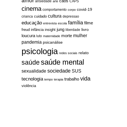
amor
caos
ansiedade
arte
CAPS
cinema
covid-19
comportamento
corpo
cultura
cuidado
crianca
depressao
família
educação
filme
entrevista
escola
jung
livro
freud
infância
insight
liberdade
mulher
loucura
morte
luto
maternidade
pandemia
psicanálise
psicologia
relato
redes sociais
saúde mental
saúde
sociedade
sexualidade
SUS
vida
tecnologia
trabalho
tempo
terapia
violência