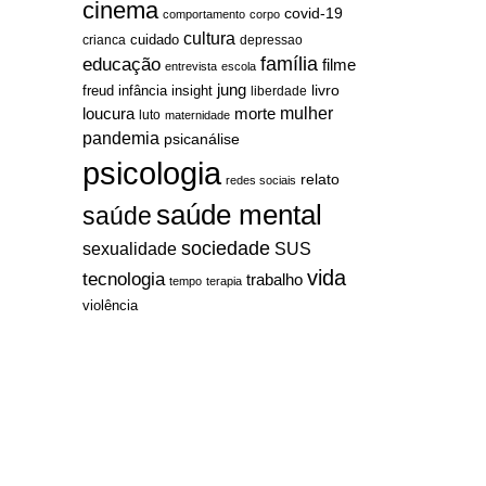
cinema
covid-19
comportamento
corpo
cultura
cuidado
crianca
depressao
família
educação
filme
entrevista
escola
jung
livro
freud
infância
insight
liberdade
mulher
loucura
morte
luto
maternidade
pandemia
psicanálise
psicologia
relato
redes sociais
saúde mental
saúde
sociedade
sexualidade
SUS
vida
tecnologia
trabalho
tempo
terapia
violência