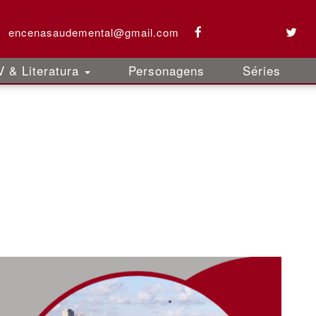
encenasaudemental@gmail.com
 & Literatura
Personagens
Séries