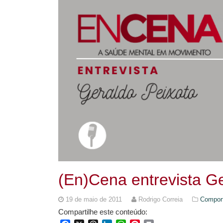
(En)Cena entrevista G
19 de maio de 2011
Rodrigo Correia
Compor
Compartilhe este conteúdo: