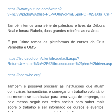
https://www.youtube.com/watch?
v=nDvWjdZbgWA&list=PLPyO8qVoPmBSpnPQFXjSaXbr_CrFh
Também temos uma série de palestras e lives da Débora
Noal e Ionara Rabelo, duas grandes referências na área.
E por último temos as plataformas de cursos da Cruz
Vermelha e OMS
https://ifrc.csod.com/client/ifrc/default.aspx?
ReturnUrl=https%3a%2f%2fifrc.csod.com%2fphnx%2fdriver.as
https://openwho.org/
Também é possível procurar as instituições que atuam
com crises humanitárias e começar um trabalho voluntário,
ou mesmo se candidatar para uma vaga de emprego, ou
pelo menos seguir nas redes sociais para saber mais
sobre o trabalho e ser informado de cursos e eventos.