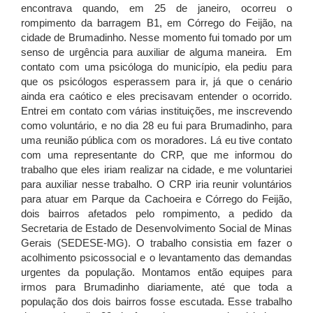
encontrava quando, em 25 de janeiro, ocorreu o
rompimento da barragem B1, em Córrego do Feijão, na
cidade de Brumadinho. Nesse momento fui tomado por um
senso de urgência para auxiliar de alguma maneira. Em
contato com uma psicóloga do município, ela pediu para
que os psicólogos esperassem para ir, já que o cenário
ainda era caótico e eles precisavam entender o ocorrido.
Entrei em contato com várias instituições, me inscrevendo
como voluntário, e no dia 28 eu fui para Brumadinho, para
uma reunião pública com os moradores. Lá eu tive contato
com uma representante do CRP, que me informou do
trabalho que eles iriam realizar na cidade, e me voluntariei
para auxiliar nesse trabalho. O CRP iria reunir voluntários
para atuar em Parque da Cachoeira e Córrego do Feijão,
dois bairros afetados pelo rompimento, a pedido da
Secretaria de Estado de Desenvolvimento Social de Minas
Gerais (SEDESE-MG). O trabalho consistia em fazer o
acolhimento psicossocial e o levantamento das demandas
urgentes da população. Montamos então equipes para
irmos para Brumadinho diariamente, até que toda a
população dos dois bairros fosse escutada. Esse trabalho