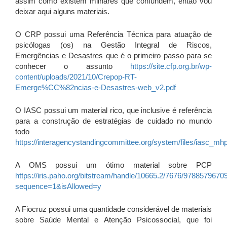
assim como existem milhares que confundem, então vou
deixar aqui alguns materiais.
O CRP possui uma Referência Técnica para atuação de
psicólogas (os) na Gestão Integral de Riscos,
Emergências e Desastres que é o primeiro passo para se
conhecer o assunto
https://site.cfp.org.br/wp-
content/uploads/2021/10/Crepop-RT-
Emerge%CC%82ncias-e-Desastres-web_v2.pdf
O IASC possui um material rico, que inclusive é referência
para a construção de estratégias de cuidado no mundo
todo
https://interagencystandingcommittee.org/system/files/iasc_mh
A OMS possui um ótimo material sobre PCP
https://iris.paho.org/bitstream/handle/10665.2/7676/9788579670
sequence=1&isAllowed=y
A Fiocruz possui uma quantidade considerável de materiais
sobre Saúde Mental e Atenção Psicossocial, que foi