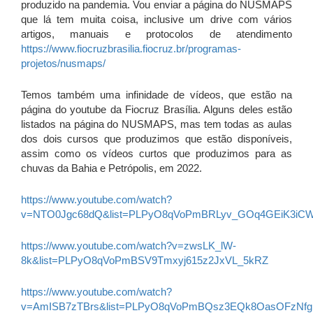
produzido na pandemia. Vou enviar a página do NUSMAPS
que lá tem muita coisa, inclusive um drive com vários
artigos, manuais e protocolos de atendimento
https://www.fiocruzbrasilia.fiocruz.br/programas-
projetos/nusmaps/
Temos também uma infinidade de vídeos, que estão na
página do youtube da Fiocruz Brasília. Alguns deles estão
listados na página do NUSMAPS, mas tem todas as aulas
dos dois cursos que produzimos que estão disponíveis,
assim como os vídeos curtos que produzimos para as
chuvas da Bahia e Petrópolis, em 2022.
https://www.youtube.com/watch?
v=NTO0Jgc68dQ&list=PLPyO8qVoPmBRLyv_GOq4GEiK3i
https://www.youtube.com/watch?v=zwsLK_lW-
8k&list=PLPyO8qVoPmBSV9Tmxyj615z2JxVL_5kRZ
https://www.youtube.com/watch?
v=AmISB7zTBrs&list=PLPyO8qVoPmBQsz3EQk8OasOFzNfg