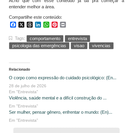
Acho que com esse conteúdo já dá pra começar a
entender melhor a área.
Compartilhe este conteúdo:
Facebook
X
Threads
LinkedIn
WhatsApp
Pinterest
Print
Tags:
comportamento
entrevista
psicologia das emergências
visao
vivencias
Relacionado
O corpo como expressão do cuidado psicológico: (En...
28 de julho de 2026
Em "Entrevista"
Violência, saúde mental e a difícil construção do ...
Em "Entrevista"
Ser mulher, pensar gênero, enfrentar o mundo: (En)...
Em "Entrevista"