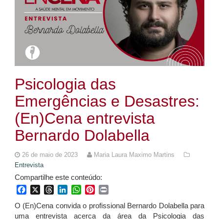
Psicologia das
Emergências e Desastres:
(En)Cena entrevista
Bernardo Dolabella
26 de maio de 2023
Maria Laura Maximo Martins
Entrevista
Compartilhe este conteúdo:
Facebook
X
Threads
LinkedIn
WhatsApp
Pinterest
Print
O (En)Cena convida o profissional Bernardo Dolabella para
uma entrevista acerca da área da Psicologia das