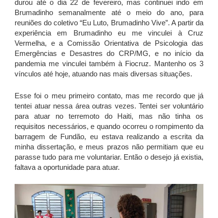
durou até o dia 22 de fevereiro, mas continuei indo em
Brumadinho semanalmente até o meio do ano, para
reuniões do coletivo “Eu Luto, Brumadinho Vive”. A partir da
experiência em Brumadinho eu me vinculei à Cruz
Vermelha, e a Comissão Orientativa de Psicologia das
Emergências e Desastres do CRP/MG, e no início da
pandemia me vinculei também à Fiocruz. Mantenho os 3
vínculos até hoje, atuando nas mais diversas situações.
Esse foi o meu primeiro contato, mas me recordo que já
tentei atuar nessa área outras vezes. Tentei ser voluntário
para atuar no terremoto do Haiti, mas não tinha os
requisitos necessários, e quando ocorreu o rompimento da
barragem de Fundão, eu estava realizando a escrita da
minha dissertação, e meus prazos não permitiam que eu
parasse tudo para me voluntariar. Então o desejo já existia,
faltava a oportunidade para atuar.