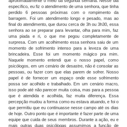
aproximadamente o meio da segunda semana. Nesse dia
específico, eu fiz o atendimento de uma senhora, que tinha
perdido 6 pessoas próximas com o rompimento da
barragem. Foi um atendimento longo e pesado, mas ao
final do atendimento, que durou cerca de 3h ou 3h30, essa
senhora ao se preparar para levantar, olha para mim, faz
uma piada e ri, o que me pegou completamente de
surpresa. Com um acolhimento essa senhora saiu de um
momento de sofrimento intenso para a leveza de uma
brincadeira. Esse foi um momento mágico pra mim.
Naquele momento entendi que o nosso papel, como
psicólogos, em um cenário de desastre, não é consolar as
pessoas, ou fazer com que elas parem de sofrer. Nosso
papel é de fornecer um espaço onde esse sofrimento
possa ser acolhido e trabalhado. Em um cenário macro,
isso pode até não parecer muita coisa, mas para a pessoa
que é atendida e acolhida, faz muita diferença.
Essa
percepção mudou a forma como eu estava atuando, e foi o
que permitiu que eu continuasse nesse campo até os dias
de hoje. Outro ponto que é importante é fazer parte de uma
equipe que cuida de seus membros. Durante a ação, eu e
mais outras duas psicólogas assumimos a função de