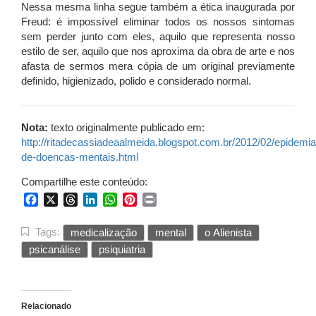
Nessa mesma linha segue também a ética inaugurada por
Freud: é impossível eliminar todos os nossos sintomas
sem perder junto com eles, aquilo que representa nosso
estilo de ser, aquilo que nos aproxima da obra de arte e nos
afasta de sermos mera cópia de um original previamente
definido, higienizado, polido e considerado normal.
Nota:
texto originalmente publicado em:
http://ritadecassiadeaalmeida.blogspot.com.br/2012/02/epidemia
de-doencas-mentais.html
Compartilhe este conteúdo:
Facebook
X
Threads
LinkedIn
WhatsApp
Pinterest
Print
Tags:
medicalização
mental
o Alienista
psicanálise
psiquiatria
Relacionado