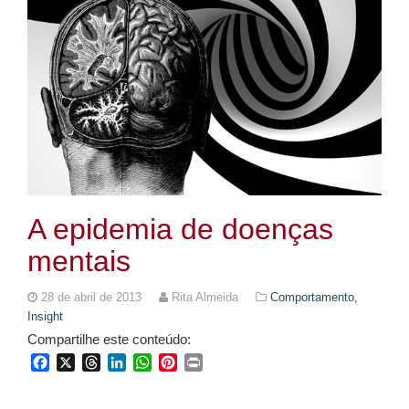
A epidemia de doenças
mentais
28 de abril de 2013
Rita Almeida
Comportamento,
Insight
Compartilhe este conteúdo:
Facebook
X
Threads
LinkedIn
WhatsApp
Pinterest
Print