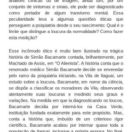
análises clínicas ou de imagem, ainda sim, por um
conjunto de sintomas e sinais, ele pode ser diagnosticado
como portador de algum transtorno mental. Essa
peculiaridade leva a algumas questões éticas que
perseguem a psiquiatria desde o seu nascimento: Qual é o
limite que distingue a loucura da normalidade? Como fazer
esta medição?
Esse incômodo ético é muito bem ilustrado na trágica
história de Simão Bacamarte contada, brilhantemente, por
Machado de Assis, em “O Alienista”. A história conta que o
renomado médico Simão Bacamarte decide se enveredar
pelo ramo da psiquiatria iniciando, na Vila de Itaguaí, um
estudo sobre a loucura. Bacamarte, em nome da ciência,
se dispõe a classificar os moradores da Vila, observando
atentamente suas loucuras e medindo seus graus e
variações. Na medida em que ia diagnosticando os loucos,
Bacamarte decidia por interná-los na Casa Verde,
instituição fundada exatamente para este propósito. Mas,
conta a história que, imbuído de um criterioso rigor
científico, Bacamarte acabou por internar quase toda a
população de Itaguaí, inclusive a própria esposa. No final,