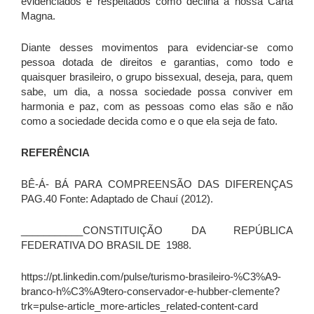
evidenciados e respeitados como declina a nossa Carta
Magna.
Diante desses movimentos para evidenciar-se como
pessoa dotada de direitos e garantias, como todo e
quaisquer brasileiro, o grupo bissexual, deseja, para, quem
sabe, um dia, a nossa sociedade possa conviver em
harmonia e paz, com as pessoas como elas são e não
como a sociedade decida como e o que ela seja de fato.
REFERÊNCIA
BÊ-Á- BÁ PARA COMPREENSÃO DAS DIFERENÇAS
PAG.40 Fonte: Adaptado de Chauí (2012).
___________CONSTITUIÇÃO DA REPÚBLICA
FEDERATIVA DO BRASIL DE 1988.
https://pt.linkedin.com/pulse/turismo-brasileiro-%C3%A9-
branco-h%C3%A9tero-conservador-e-hubber-clemente?
trk=pulse-article_more-articles_related-content-card