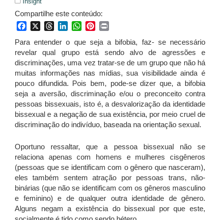
Insight
Compartilhe este conteúdo:
Facebook
X
Threads
LinkedIn
WhatsApp
Pinterest
Print
Para entender o que seja a bifobia, faz- se necessário
revelar qual grupo está sendo alvo de agressões e
discriminações, uma vez tratar-se de um grupo que não há
muitas informações nas mídias, sua visibilidade ainda é
pouco difundida. Pois bem, pode-se dizer que, a bifobia
seja a aversão, discriminação e/ou o preconceito contra
pessoas bissexuais, isto é, a desvalorização da identidade
bissexual e a negação de sua existência, por meio cruel de
discriminação do indivíduo, baseada na orientação sexual.
Oportuno ressaltar, que a pessoa bissexual não se
relaciona apenas com homens e mulheres cisgêneros
(pessoas que se identificam com o gênero que nasceram),
eles também sentem atração por pessoas trans, não-
binárias (que não se identificam com os gêneros masculino
e feminino) e de qualquer outra identidade de gênero.
Alguns negam a existência do bissexual por que este,
socialmente é tido como sendo hétero.