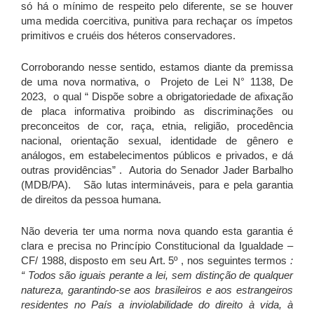
só há o mínimo de respeito pelo diferente, se se houver
uma medida coercitiva, punitiva para rechaçar os ímpetos
primitivos e cruéis dos héteros conservadores.
Corroborando nesse sentido, estamos diante da premissa
de uma nova normativa, o Projeto de Lei N° 1138, De
2023, o qual “ Dispõe sobre a obrigatoriedade de afixação
de placa informativa proibindo as discriminações ou
preconceitos de cor, raça, etnia, religião, procedência
nacional, orientação sexual, identidade de gênero e
análogos, em estabelecimentos públicos e privados, e dá
outras providências” . Autoria do Senador Jader Barbalho
(MDB/PA). São lutas intermináveis, para e pela garantia
de direitos da pessoa humana.
Não deveria ter uma norma nova quando esta garantia é
clara e precisa no Princípio Constitucional da Igualdade –
CF/ 1988, disposto em seu Art. 5º , nos seguintes termos
:
“ Todos são iguais perante a lei, sem distinção de qualquer
natureza, garantindo-se aos brasileiros e aos estrangeiros
residentes no País a inviolabilidade do direito à vida, à