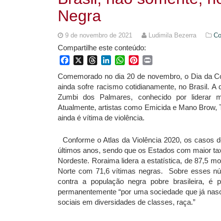
Negra
9 de novembro de 2021
Ludimila Bezerra
Co
Compartilhe este conteúdo:
Facebook
X
Threads
LinkedIn
WhatsApp
Pinterest
Print
Comemorado no dia 20 de novembro, o Dia da Con
ainda sofre racismo cotidianamente, no Brasil. A d
Zumbi dos Palmares, conhecido por liderar mo
Atualmente, artistas como Emicida e Mano Brow, T
ainda é vítima de violência.
Conforme o Atlas da Violência 2020, os casos 
últimos anos, sendo que os Estados com maior tax
Nordeste. Roraima lidera a estatística, de 87,5 m
Norte com 71,6 vítimas negras. Sobre esses núm
contra a população negra pobre brasileira, é 
permanentemente “por uma sociedade que já nasceu 
sociais em diversidades de classes, raça.”