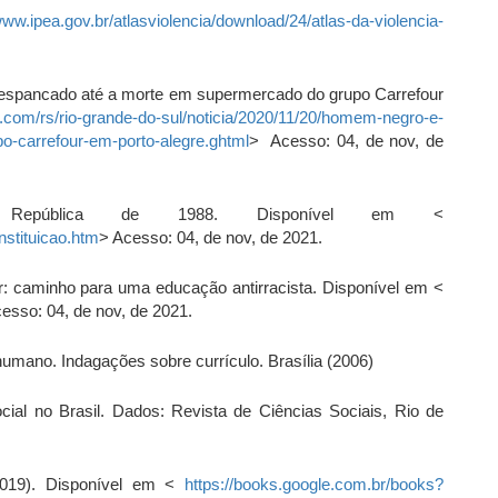
www.ipea.gov.br/atlasviolencia/download/24/atlas-da-violencia-
 espancado até a morte em supermercado do grupo Carrefour
o.com/rs/rio-grande-do-sul/noticia/2020/11/20/homem-negro-e-
-carrefour-em-porto-alegre.ghtml
> Acesso: 04, de nov, de
 da República de 1988. Disponível em <
nstituicao.htm
> Acesso: 04, de nov, de 2021.
 caminho para uma educação antirracista. Disponível em <
esso: 04, de nov, de 2021.
umano. Indagações sobre currículo. Brasília (2006)
ial no Brasil. Dados: Revista de Ciências Sociais, Rio de
(2019). Disponível em <
https://books.google.com.br/books?