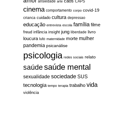
amor
caos
ansiedade
arte
CAPS
cinema
covid-19
comportamento
corpo
cultura
cuidado
crianca
depressao
família
educação
filme
entrevista
escola
jung
livro
freud
infância
insight
liberdade
mulher
loucura
morte
luto
maternidade
pandemia
psicanálise
psicologia
relato
redes sociais
saúde mental
saúde
sociedade
sexualidade
SUS
vida
tecnologia
trabalho
tempo
terapia
violência