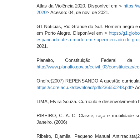
Atlas da Violência 2020. Disponível em <
https://
2020
> Acesso: 04, de nov, de 2021.
G1 Notícias, Rio Grande do Sull. Homem negro é
em Porto Alegre. Disponível em <
https://g1.glob
espancado-ate-a-morte-em-supermercado-do-grupo
2021.
Planalto, Constituição Federal
http://www.planalto.gov.br/ccivil_03/constituicao/co
Onofre(2007) REPENSANDO A questão curricular:
https://core.ac.uk/download/pdf/236650248.pdf
> Ac
LIMA, Elvira Souza. Currículo e desenvolvimento h
RIBEIRO, C. A. C. Classe, raça e mobilidade soc
Janeiro. (2006)
Ribeiro, Djamila. Pequeno Manual Antirracista