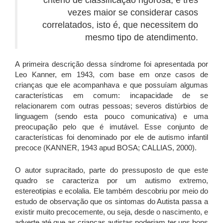
critério de classificação rigorosa, e três
vezes maior se considerar casos
correlatados, isto é, que necessitem do
mesmo tipo de atendimento.
A primeira descrição dessa síndrome foi apresentada por
Leo Kanner, em 1943, com base em onze casos de
crianças que ele acompanhava e que possuíam algumas
características em comum: incapacidade de se
relacionarem com outras pessoas; severos distúrbios de
linguagem (sendo esta pouco comunicativa) e uma
preocupação pelo que é imutável. Esse conjunto de
características foi denominado por ele de autismo infantil
precoce (KANNER, 1943 apud BOSA; CALLIAS, 2000).
O autor supracitado, parte do pressuposto de que este
quadro se caracteriza por um autismo extremo,
estereotipias e ecolalia. Ele também descobriu por meio do
estudo de observação que os sintomas do Autista passa a
existir muito precocemente, ou seja, desde o nascimento, e
adverte até que as crianças autistas poderiam ter uns bons