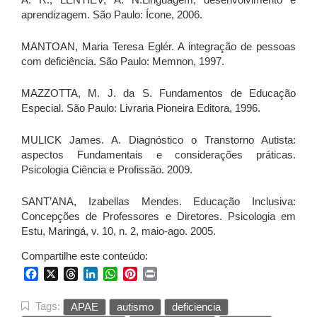
aprendizagem. São Paulo: Ícone, 2006.
MANTOAN, Maria Teresa Eglér. A integração de pessoas
com deficiência. São Paulo: Memnon, 1997.
MAZZOTTA, M. J. da S. Fundamentos de Educação
Especial. São Paulo: Livraria Pioneira Editora, 1996.
MULICK James. A. Diagnóstico o Transtorno Autista:
aspectos Fundamentais e considerações práticas.
Psicologia Ciência e Profissão. 2009.
SANT’ANA, Izabellas Mendes. Educação Inclusiva:
Concepções de Professores e Diretores. Psicologia em
Estu, Maringá, v. 10, n. 2, maio-ago. 2005.
Compartilhe este conteúdo:
Facebook
X
Threads
LinkedIn
WhatsApp
Pinterest
Print
Tags:
APAE
autismo
deficiencia