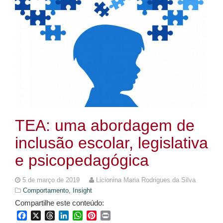
TEA: uma abordagem de
inclusão escolar, legislativa
e psicopedagógica
5 de março de 2019
Licionina Maria Rodrigues da Silva
Comportamento,
Insight
Compartilhe este conteúdo:
Facebook
X
Threads
LinkedIn
WhatsApp
Pinterest
Print