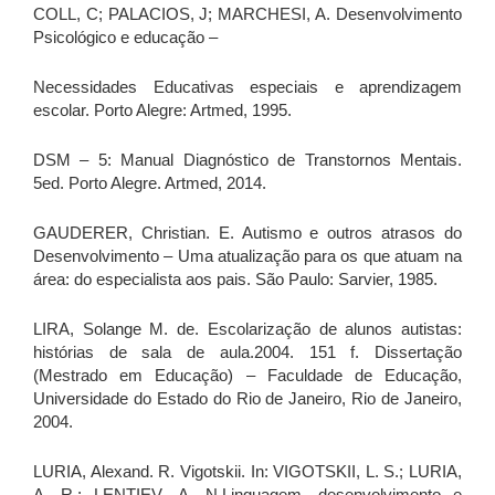
COLL, C; PALACIOS, J; MARCHESI, A. Desenvolvimento
Psicológico e educação –
Necessidades Educativas especiais e aprendizagem
escolar. Porto Alegre: Artmed, 1995.
DSM – 5: Manual Diagnóstico de Transtornos Mentais.
5ed. Porto Alegre. Artmed, 2014.
GAUDERER, Christian. E. Autismo e outros atrasos do
Desenvolvimento – Uma atualização para os que atuam na
área: do especialista aos pais. São Paulo: Sarvier, 1985.
LIRA, Solange M. de. Escolarização de alunos autistas:
histórias de sala de aula.2004. 151 f. Dissertação
(Mestrado em Educação) – Faculdade de Educação,
Universidade do Estado do Rio de Janeiro, Rio de Janeiro,
2004.
LURIA, Alexand. R. Vigotskii. In: VIGOTSKII, L. S.; LURIA,
A. R.; LENTIEV, A. N.Linguagem, desenvolvimento e