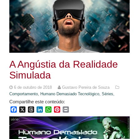
A Angústia da Realidade
Simulada
6 de outubro de 2018
Gustavo Pereira de Souza
Comportamento,
Humano Demasiado Tecnológico,
Séries,
Compartilhe este conteúdo:
Facebook
X
Threads
LinkedIn
WhatsApp
Pinterest
Print