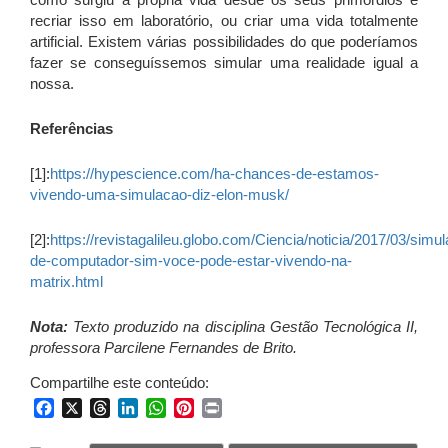
recriar isso em laboratório, ou criar uma vida totalmente
artificial. Existem várias possibilidades do que poderíamos
fazer se conseguíssemos simular uma realidade igual a
nossa.
Referências
[1]:
https://hypescience.com/ha-chances-de-estamos-
vivendo-uma-simulacao-diz-elon-musk/
[2]:
https://revistagalileu.globo.com/Ciencia/noticia/2017/03/simu
de-computador-sim-voce-pode-estar-vivendo-na-
matrix.html
Nota:
Texto produzido na disciplina Gestão Tecnológica II,
professora Parcilene Fernandes de Brito.
Compartilhe este conteúdo:
Facebook
X
Threads
LinkedIn
WhatsApp
Pinterest
Print