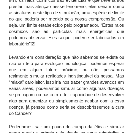
MIT, os raios cósmicos são evidências e que deveríamos
prestar mais atenção nesse fenômeno, eles seriam como
assinaturas deste tipo de simulação, uma espécie de limite
do que poderia ser medido pela nossa compreensão. Ou
seja, um limite estabelecido pelo programador, “Estes raios
cósmicos são as partículas mais energéticas que
podemos observar. Eles sequer podem ser fabricados em
laboratório”[2].
Levando em consideração que não sabemos se existe ou
não um teto para evolução tecnológica, podemos esperar
que em algum futuro próximo, ou não, possamos
realmente simular realidades indistinguível da nossa. Mas
“relaxa” caro leitor, isso iria nos trazer grandes avanços em
várias áreas, poderíamos simular como algumas doenças
se propagam ou nascem e ter capacidade de desenvolver
algo para amenizar ou simplesmente acabar com a essa
doença, já pensou como seria se descobríssemos a cura
do Câncer?
Poderíamos sair um pouco do campo da ética e simular
como surgiu a própria vida desde os seus primórdios e