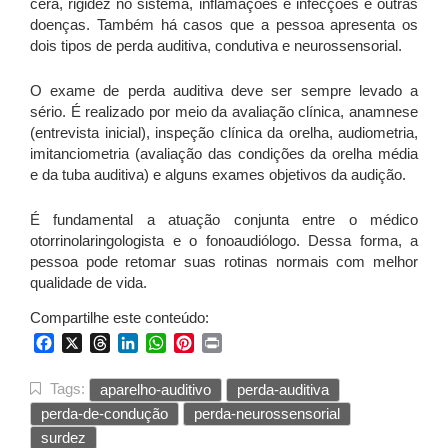
cera, rigidez no sistema, inflamações e infecções e outras
doenças. Também há casos que a pessoa apresenta os
dois tipos de perda auditiva, condutiva e neurossensorial.
O exame de perda auditiva deve ser sempre levado a
sério. É realizado por meio da avaliação clínica, anamnese
(entrevista inicial), inspeção clínica da orelha, audiometria,
imitanciometria (avaliação das condições da orelha média
e da tuba auditiva) e alguns exames objetivos da audição.
É fundamental a atuação conjunta entre o médico
otorrinolaringologista e o fonoaudiólogo. Dessa forma, a
pessoa pode retomar suas rotinas normais com melhor
qualidade de vida.
Compartilhe este conteúdo:
Facebook
X
Threads
LinkedIn
WhatsApp
Pinterest
Print
Tags:
aparelho-auditivo
perda-auditiva
perda-de-condução
perda-neurossensorial
surdez