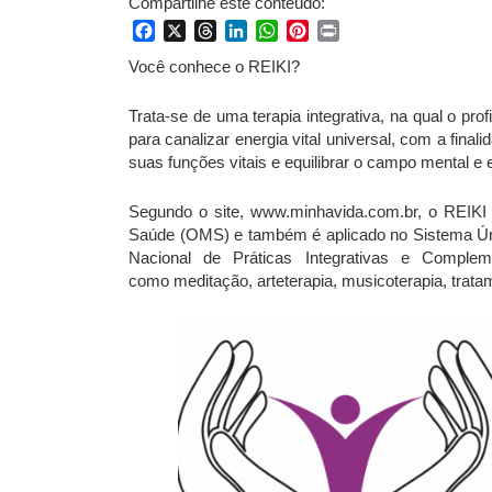
Compartilhe este conteúdo:
Facebook
X
Threads
LinkedIn
WhatsApp
Pinterest
Print
Você conhece o REIKI?
Trata-se de uma terapia integrativa, na qual o pr
para canalizar energia vital universal, com a finalid
suas funções vitais e equilibrar o campo mental e 
Segundo o site, www.minhavida.com.br, o REIKI
Saúde (OMS) e também é aplicado no Sistema Únic
Nacional de Práticas Integrativas e Compleme
como meditação, arteterapia, musicoterapia, tratam