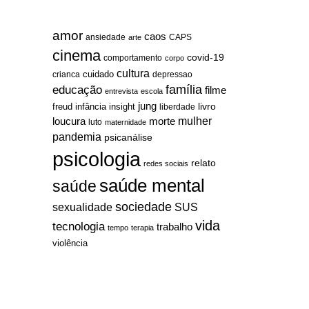
amor
caos
ansiedade
arte
CAPS
cinema
covid-19
comportamento
corpo
cultura
cuidado
crianca
depressao
família
educação
filme
entrevista
escola
jung
livro
freud
infância
insight
liberdade
mulher
loucura
morte
luto
maternidade
pandemia
psicanálise
psicologia
relato
redes sociais
saúde mental
saúde
sociedade
sexualidade
SUS
vida
tecnologia
trabalho
tempo
terapia
violência