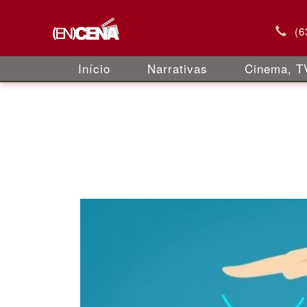
(6
Início
Narrativas
Cinema, TV