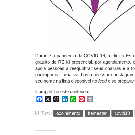
Durante a pandemia da COVID 19, a clínica Es
gratuito de REIKI presencial, por agendamento, o
apoia pessoas a reequilibrar seus chacras e a fo
participar da iniciativa, basta acessar o instag
seu nome na lista disponível no
feed
e se preparar 
Compartilhe este conteúdo:
Facebook
X
Threads
LinkedIn
WhatsApp
Pinterest
Print
Tags:
acolhimento
bemestar
covid19