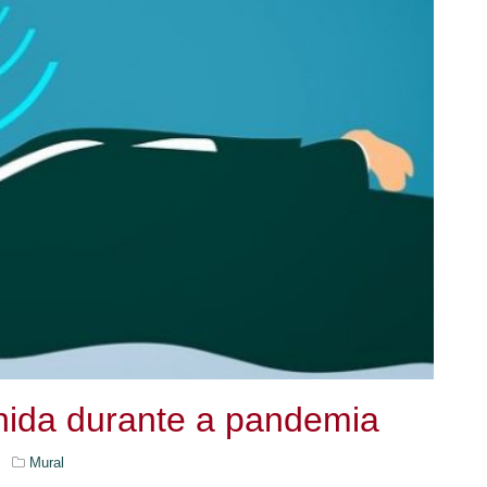
lhida durante a pandemia
Mural