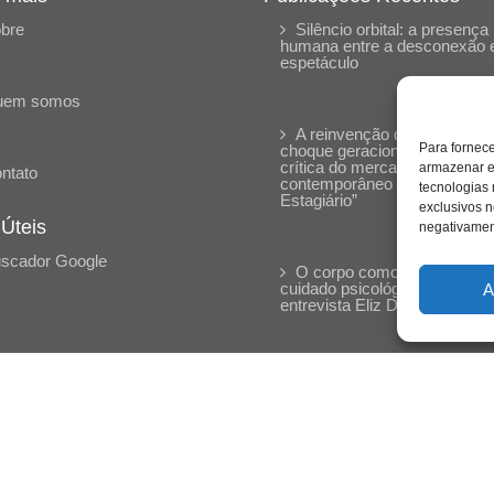
bre
Silêncio orbital: a presença
humana entre a desconexão 
espetáculo
uem somos
A reinvenção do trabalho e 
Para fornec
choque geracional: uma análi
crítica do mercado
armazenar e
ntato
contemporâneo em “Um Sen
tecnologias
Estagiário”
exclusivos n
 Úteis
negativament
scador Google
O corpo como expressão d
cuidado psicológico: (En)Cen
A
entrevista Eliz Dorneles
Violência, saúde mental e a
difícil construção do acolhime
institucional: (En)cena entrevi
Izabella Ferreira dos Santos,
Conselheira do CRP-23