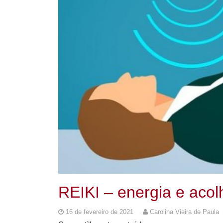
REIKI – energia e aco
16 de fevereiro de 2021
Carolina Vieira de Paula