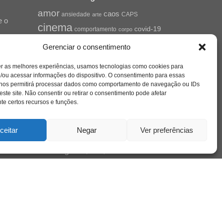
amor
caos
ansiedade
arte
CAPS
e o
cinema
covid-19
comportamento
corpo
cultura
cuidado
crianca
depressao
Gerenciar o consentimento
família
educação
filme
entrevista
escola
o
jung
livro
freud
infância
insight
liberdade
er as melhores experiências, usamos tecnologias como cookies para
se
mulher
loucura
morte
/ou acessar informações do dispositivo. O consentimento para essas
luto
maternidade
hor
 nos permitirá processar dados como comportamento de navegação ou IDs
pandemia
psicanálise
este site. Não consentir ou retirar o consentimento pode afetar
psicologia
e certos recursos e funções.
relato
redes sociais
saúde mental
saúde
o
a
ceitar
Negar
Ver preferências
sociedade
sexualidade
SUS
vida
tecnologia
trabalho
tempo
terapia
violência
nto
sta